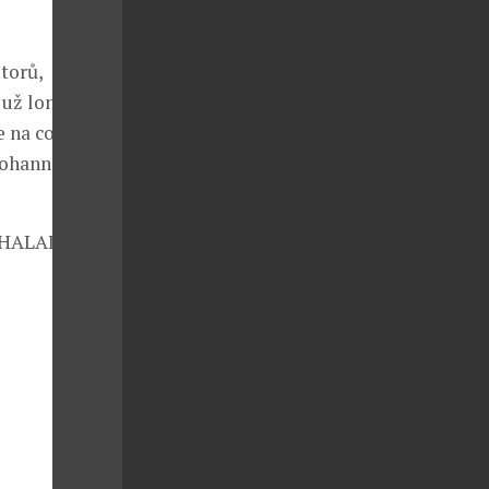
utorů,
už loni na
 na co se
 Johannsson
ví HALADA v