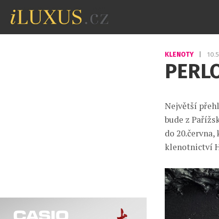
KLENOTY
|
10.
PERLO
Největší přeh
bude z Pařížs
do 20.června,
klenotnictví