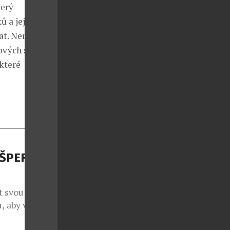
terý
 a jejich
vat. Nenechejte
ových skvostů
které
 ŠPERK
t svou krásou.
u, aby vznikl
m se vydává