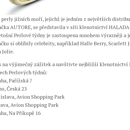
 perly jižních moří, jejichž je jedním z největších distrib
ačka AUTORE, se představila v síti klenotnictví HALADA 
etošní Perlové týdny je zastoupena mnohem výrazněji a je
ačku si oblíbily celebrity, například Halle Berry, Scarlett
 Jolie.
as na výjimečný zážitek a navštivte nejbližší klenotnict
ech Perlových týdnů:
raha, Pařížská 7
rno, Česká 23
ratislava, Avion Shopping Park
strava, Avion Shopping Park
raha, Na Příkopě 16