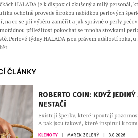
čkách HALADA je k dispozici zkušený a milý personál, k
utiku ochotně provede širokou nabídkou perlových šperků
í, na co se při výběru zaměřit a jak správně o perly pečo
mimořádnou příležitost pokochat se mnoha stovkami perl
tě. Perlové týdny HALADA jsou právem událostí roku, u 
bět.
CÍ ČLÁNKY
ROBERTO COIN: KDYŽ JEDINÝ
NESTAČÍ
Existují šperky, které upoutají pozornos
A pak jsou takové, které inspirují k tom
celý osobní příběh. Přesně tímto směre
KLENOTY
|
MAREK ZELENÝ
|
3.8.2026