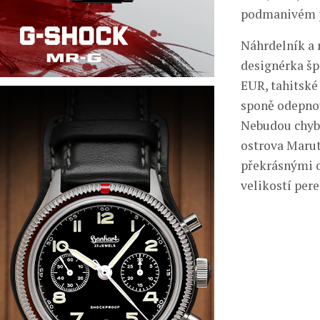
podmanivém pr
Náhrdelník a 
designérka šp
EUR, tahitské 
sponě odepnou
Nebudou chybě
ostrova Marut
překrásnými o
velikostí per