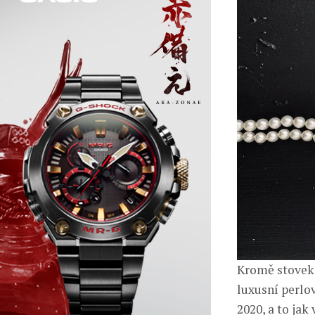
Kromě stovek 
luxusní perlo
2020, a to jak