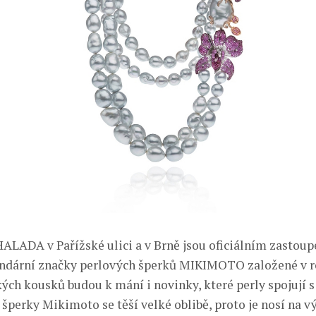
HALADA v Pařížské ulici a v Brně jsou oficiálním zastou
ndární značky perlových šperků MIKIMOTO založené v r
ých kousků budou k mání i novinky, které perly spojují s
é šperky Mikimoto se těší velké oblibě, proto je nosí na 