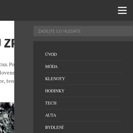
 ZPĚT
ÚVOD
tna. Postupně
MÓDA
Slovenskem až
KLENOTY
e, tentokrát v
HODINKY
TECH
AUTA
BYDLENÍ