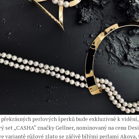
překrásných perlových šperků bude exkluzivně k vidění,
vý set „CASHA“ značky Gellner, nominovaný na cenu Des
 ve variantě růžové zlato se zářivě bílými perlami Akoya, t