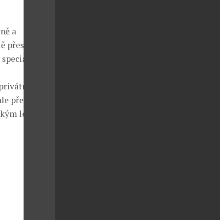
ně a
 přes 25 tisíc
 speciální
privátního
ale především
sokým leskem s