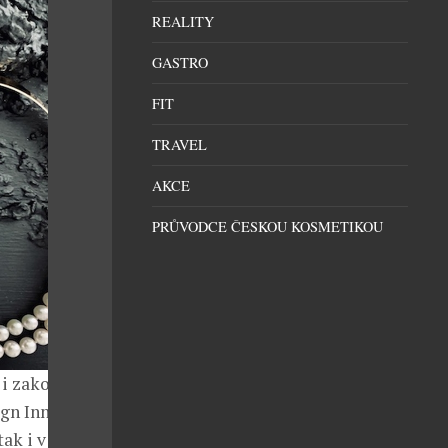
REALITY
GASTRO
FIT
TRAVEL
AKCE
PRŮVODCE ČESKOU KOSMETIKOU
 i zakoupení,
ign Innovation
ak i v