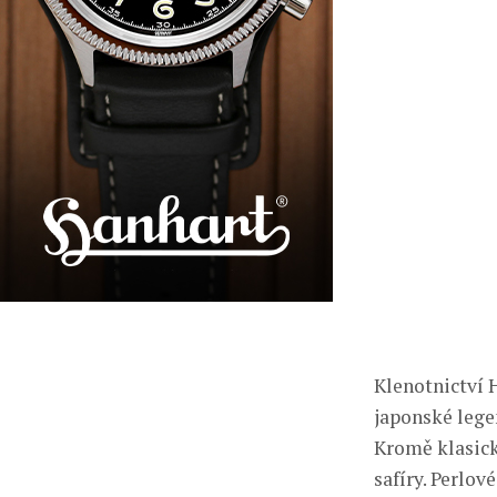
Klenotnictví 
japonské lege
Kromě klasick
safíry. Perlov