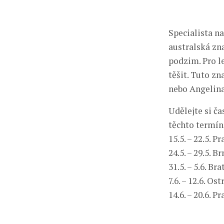
Specialista na
australská zn
podzim. Pro l
těšit. Tuto zn
nebo Angelina
Udělejte si č
těchto termín
15.5. – 22.5. P
24.5. – 29.5. B
31.5. – 5.6. B
7.6. – 12.6. O
14.6. – 20.6. P