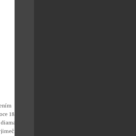
pením
oce 1893.
 diamanty či
výjimečné