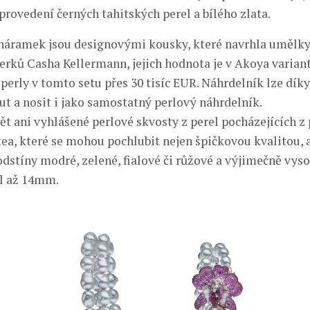
ovedení černých tahitských perel a bílého zlata.
náramek jsou designovými kousky, které navrhla umělky
erků Casha Kellermann, jejich hodnota je v Akoya variantě
perly v tomto setu přes 30 tisíc EUR. Náhrdelník lze díky
t a nosit i jako samostatný perlový náhrdelník.
t ani vyhlášené perlové skvosty z perel pocházejících z 
ea, které se mohou pochlubit nejen špičkovou kvalitou, 
dstíny modré, zelené, fialové či růžové a výjimečně vy
el až 14mm.