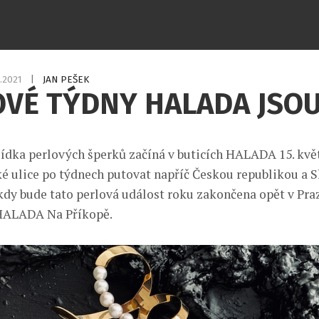
5.2021
|
JAN PEŠEK
VÉ TÝDNY HALADA JSOU
lídka perlových šperků začíná v buticích HALADA 15. kvě
ké ulice po týdnech putovat napříč Českou republikou a 
 kdy bude tato perlová událost roku zakončena opět v Praz
 HALADA Na Příkopě.