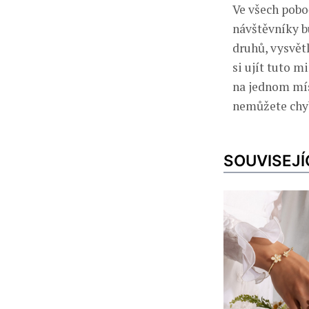
Ve všech pobo
návštěvníky b
druhů, vysvětl
si ujít tuto 
na jednom mís
nemůžete chy
SOUVISEJÍ