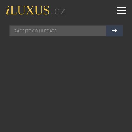
ZDRAVÍ A KRÁSA
|
20.5.2021
|
MAREK ZELENÝ
KONEC CHRONICKÉMU
PŘEJÍDÁNÍ
Česká značka KetoMix, specializující se na jídla a
produkty, přispívající k hubnutí, přichází s další
novinkou. Tentokrát představuje revoluční
doplněk stravy KetoMix Apetit Stop, který dokáže
zamezit přejídání a zkrotit neovladatelné chutě k
jídlu.
Hlavní složkou KetoMix Apetit Stop je
glukomannan. Čistě přírodní, ve vodě rozpustná
vláknina, která se získává z hlízy asijské rostliny