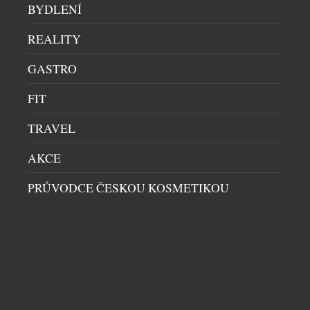
BYDLENÍ
REALITY
GASTRO
PŘIPRAVTE POKOŽKU NA KRÁSNÉ OPÁLENÍ
ZDRAVÍ A KRÁSA
|
14.7.2026
FIT
Léto, slunce a bronzová pokožka k sobě
TRAVEL
neodmyslitelně patří. Jenže cesta ke krásnému
opálení by neměla vést přes zarudnutí, pálení a
AKCE
loupající se kůže. Spálená pokožka není známkou
„základu“ pro opálení, ale reakcí na nadměrné UV
PRŮVODCE ČESKOU KOSMETIKOU
záření. Pokud chcete, aby pleť i pokožka těla
vypadaly zdravě, hladce a opálení vydrželo co
DALŠÍ ČLÁNKY Z RUBRIKY ›
nejdéle, vyplatí se začít […]
NENECHTE SI UJÍT DALŠÍ ZAJÍMAVÉ ČLÁNKY
historyplus.cz