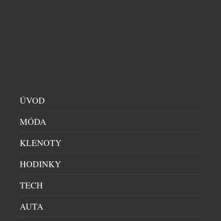
EUROPE IVF A INNOVA HEALTHCARE SPOJUJÍ
SÍLY V LÉČBĚ NEPLODNOSTI
ZDRAVÍ A KRÁSA
|
20.7.2026
Páry, které plánují těhotenství nebo řeší problémy s
ÚVOD
početím, mohou nově využít komplexní a
MÓDA
koordinovanou péči v oblasti reprodukční medicíny
díky partnerství mezi Innova Healthcare a klinikou
KLENOTY
Europe IVF. Cílem spolupráce je propojit
gynekologii, genetiku, imunologii a další
HODINKY
specializace do jednoho systému péče během celé
léčby. Zdravotnická skupina Innova Healthcare
TECH
sdružuje široké spektrum odborníků, pracovišť […]
AUTA