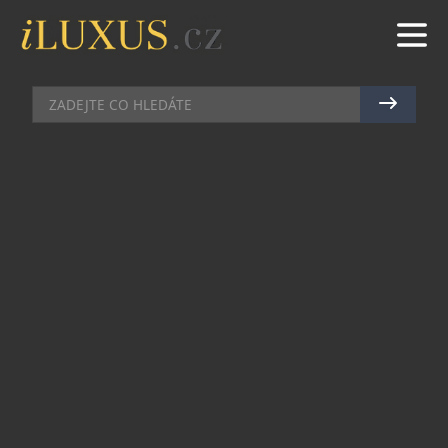
KOMERČNÍ SDĚLENÍ
|
26.5.2021
|
MARTIN MACOUREK
VYTVOŘTE SI LUXUSNÍ
PROSTOR PRO HOME OFFICE
Práce z domu nemusí být náročná. Důležité je
vytvořit si pro ni čas, klid a ergonomický prostor
– a pokud bydlíte stylově, je dobré myslet také na
estetickou stránku pracovního koutku
či
kanceláře, aby místo nenarušilo celkovou
eleganci vašeho domova. Jak na luxusní home
office, prostor, ve kterém budete pracovat s
opravdovým nadšením?
Když se řekne home office, většina lidí si