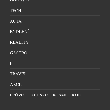
navržen tak, aby o sobě během dne téměř nedával
vědět. Nenarušuje soustředění při sportu ani
TECH
odpočinku, přesto nepřetržitě sleduje zdravotní
AUTA
stav, regeneraci i fyzickou kondici. Všechna data se
[…]
BYDLENÍ
REALITY
GASTRO
FIT
EAR (3A) MĚNÍ PRAVIDLA KAŽDODENNÍHO
TRAVEL
POSLECHU DÍKY POHLCUJÍCÍMU ZVUKU A
CHYTŘEJŠÍM FUNKCÍM
AKCE
HI-END AUDIO
|
9.7.2026
PRŮVODCE ČESKOU KOSMETIKOU
Londýnská technologická společnost Nothing dnes
představila Ear (3a), novou generaci svých