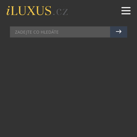
HODINKY
|
10.6.2021
|
JAN PEŠEK
SWATCH VS. MOMA
Značka Swatch uvedla na tuzemský trh speciální
edici designů v rámci série Museum Journey, s
přízviskem MoMA. Kolekce obsahuje šest
jedinečných výtvorů inspirovaných díly ze sbírky
moderního umění. Naleznete mezi nimi The
Starry Night (Vincent van Gogh), Hope, II (Gustav
Klimt), The Dream (Henri Rousseau),
„Composition in Oval with Color Planes 1 (Piet
Mondrian) a dvě díla od Tadanori Yokoo – New
York a The Wonders of Life on Earth, Isamu
Kurita.