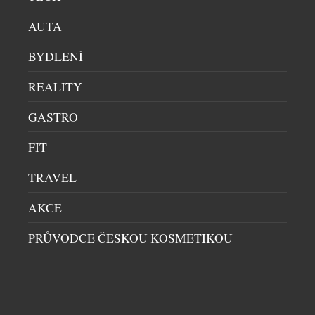
Start:
Maloja (Švýcarsko)
AUTA
Cíl:
Pasov (Německo)
Doba jízdy:
10–12 dní
BYDLENÍ
Trasa:
520 km
Obtížnost:
lehká
REALITY
Povrch:
asfalt, štěrk
GASTRO
Kategorie:
řeky & jezera
FIT
TRAVEL
AKCE
PRŮVODCE ČESKOU KOSMETIKOU