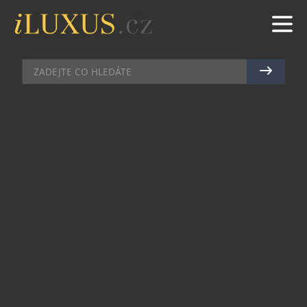
TRAVEL
|
17.6.2021
|
MARTIN MACOUREK
NA CESTĚ PO RAKOUSKU: KDYŽ
MILUJETE KOLO, HISTORII A
PŘÍRODU…
Desítky jezer, stovky vinařů, 1183 hradů a
zámků a tisíce kilometrů cyklostezek.
Rakousko patří mezi nejoblíbenější
zahraniční destinace Čechů. A to nejen na
lyže. Poslední dobou zažívá boom
cykloturistika. Jde doslova o rakouský cyklo-
ráj ve znamení okouzlující přírody, historie i
gastronomie. Více se dozvíte na
webu
.