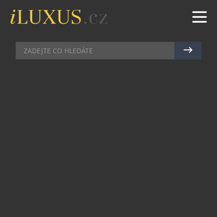
KOMERČNÍ SDĚLENÍ
|
29.6.2021
|
MARTIN MACOUREK
STAVEBNICE, KTEROU OCENÍ I
DOSPĚLÍ. POSTAVTE SI DOMA
TOWER BRIDGE NEBO ROVNOU
HRAD
Kdo by jako malý neobdivoval stavební
práce? Dnes není problém pasovat děti do
role architektů a následně stavebních
inženýrů, a to díky stylové stavebnici plné
zmenšenin klasických cihel, dveří i oken.
Tahle hra spolehlivě zaměstná i dospělé.