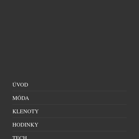
[…]
EAR (3A) MĚNÍ PRAVIDLA KAŽDODENNÍHO
POSLECHU DÍKY POHLCUJÍCÍMU ZVUKU A
CHYTŘEJŠÍM FUNKCÍM
ÚVOD
HI-END AUDIO
|
9.7.2026
Londýnská technologická společnost Nothing dnes
MÓDA
představila Ear (3a), novou generaci svých
KLENOTY
nejprodávanějších sluchátek z řady (a). Ear (3a) patří
do hravé produktové řady (a) značky Nothing a cílí
HODINKY
na generaci, která vnímá technologie jako vyjádření
vlastní osobnosti. Novinka, inspirovaná energií
TECH