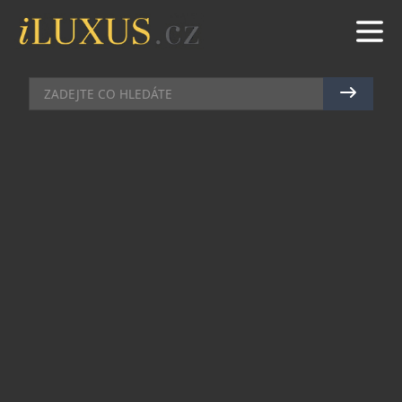
TECH
|
30.6.2021
|
MARTIN MACOUREK
TYČOVÝ, ROBOTICKÝ NEBO
OBYČEJNÝ VYSAVAČ, KTERÝ SI
ZVOLIT?
Obyčejný, robotický nebo snad klasický? Na
trhu je celá řada vysavačů, které disponují
nejrůznějšími funkcemi. Možná si říkáte, kdo
se v tom má vyznat? Nezoufejte! Společně si
projdeme výhody a nevýhody zmíněných typů
vysavačů. Pak si jistě vyberete i vy ten pravý
pro vaši domácnost.