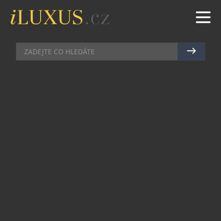
KLENOTY
|
17.7.2021
|
MAREK ZELENÝ
NOVÁ KOLEKCE VYSOKÉHO
ŠPERKAŘSTVÍ KLENOTNICKÉHO
DOMU CARTIER
Umělecká forma s unikátní emocionální silou.
Nová kolekce klenotnického domu Cartier
Sixième Sens par Cartier zosobňuje oduševnělost,
která je typická pro šperky vysokého šperkařství.
Je dokonalým spojením precizního uměleckého
zpracování a schopnosti vyvolávat i ty
nejhlouběji ukryté emoce, zachycené mezi
překvapením a úžasem.