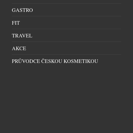
GASTRO
FIT
TRAVEL
AKCE
PRŮVODCE ČESKOU KOSMETIKOU
PRVNÍ ČESKÁ KOSMETIKA OBSAHUJÍCÍ PDRN
PRŮVODCE ČESKOU KOSMETIKOU
|
25.6.2026
Saloos, český výrobce přírodní kosmetiky, přináší