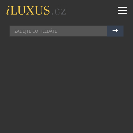
PRŮVODCE ČESKOU KOSMETIKOU
|
6.8.2021
|
MAREK
ZELENÝ
NEJVĚTŠÍM LUXUSEM JE ZDRAVÁ,
PĚSTĚNÁ PLEŤ
Na značku pomalé etické kosmetiky Poetiko
dohlížejí od kolébky čtyři dobré sudičky: Příroda,
Vědecký pokrok, Etický přístup a Rituály
zpomalení. Okolí je však zná spíše pod jejich
občanskými jmény Monika, Aneta, Kristýna a
Kateřina. Všechny jsou mladé, okouzlující a plné
života. Jaká asi bude kosmetika, která jim vzniká
pod rukama?