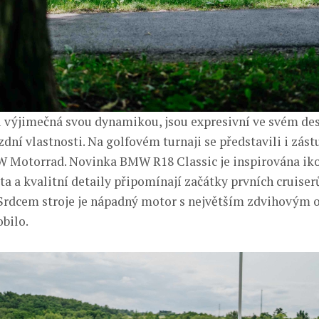
u výjimečná svou dynamikou, jsou expresivní ve svém de
ní vlastnosti. Na golfovém turnaji se představili i zást
 Motorrad. Novinka BMW R18 Classic je inspirována ik
ta a kvalitní detaily připomínají začátky prvních cruise
 Srdcem stroje je nápadný motor s největším zdvihovým 
bilo.