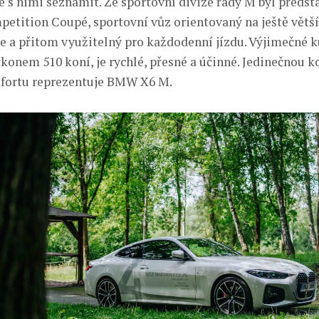
se s nimi seznámit. Ze sportovní divize řady M byl předs
ition Coupé, sportovní vůz orientovaný na ještě větší
iče a přitom využitelný pro každodenní jízdu. Výjimečné k
ýkonem 510 koní, je rychlé, přesné a účinné. Jedinečnou 
fortu reprezentuje BMW X6 M.