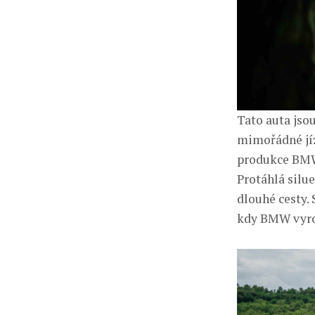
Tato auta jso
mimořádné jízd
produkce BMW
Protáhlá silue
dlouhé cesty.
kdy BMW vyro