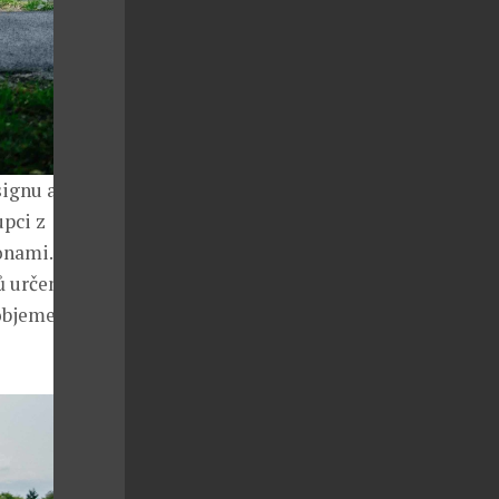
signu a mají
upci z
onami.
rů určených na
objemem, jaký