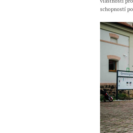
vlastností pr
schopností po