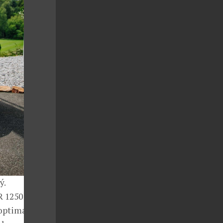
ý.
 1250 GS a R
optimálních