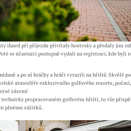
ty ihned při příjezdu přivítaly hostesky a předaly jim i
oté se účastníci postupně vydali na registraci, kde byli 
ídaně a po ní hráčky a hráči vyrazili na hřiště. Skvělé p
átelské atmosféře exkluzivního golfového resortu, počasí
orysé zázemí
a technicky propracovaném golfovém hřišti, to vše přispě
ni plnému zážitků.