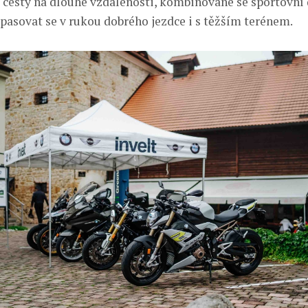
o cesty na dlouhé vzdálenosti, kombinované se sportovn
pasovat se v rukou dobrého jezdce i s těžším terénem.