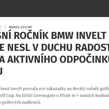
21
|
MAREK ZELENÝ
NÍ ROČNÍK BMW INVELT
E NESL V DUCHU RADOST
 A AKTIVNÍHO ODPOČINK
U
čnost invelt pozvala své zákazníky na devátý ročník golf
lf Cup. Na hřišti Greensgate u Plzně se v ranních hodiná
 golfových nadšenců.