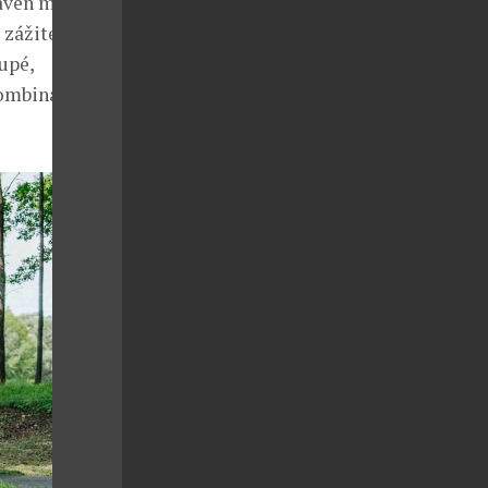
taven model
 zážitek z
upé,
kombinaci