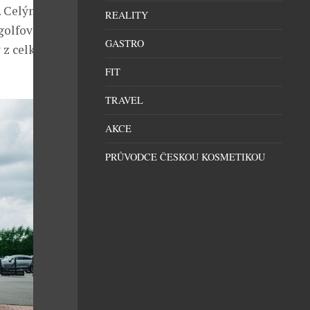
t. Celým dnem
REALITY
 golfového
GASTRO
 z celkové
FIT
TRAVEL
AKCE
PRŮVODCE ČESKOU KOSMETIKOU