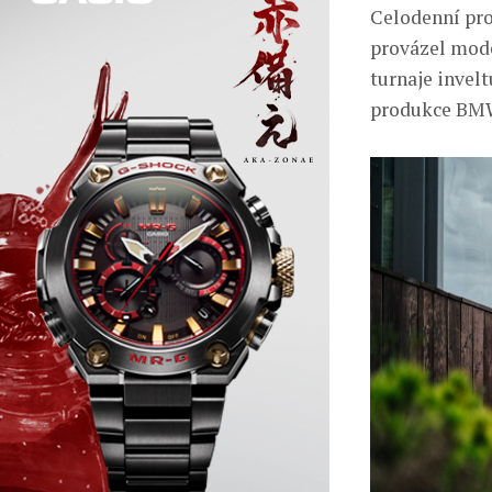
Celodenní pro
provázel mode
turnaje invel
produkce BMW