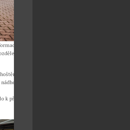
nformace o
rozděleni do
ohoštění po
, nádherná
lo k příjemně