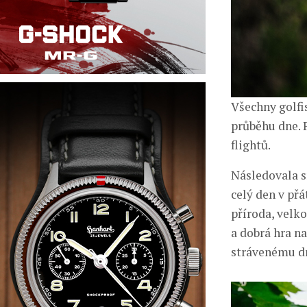
Všechny golfis
průběhu dne. P
flightů.
Následovala sn
celý den v př
příroda, velk
a dobrá hra n
strávenému d