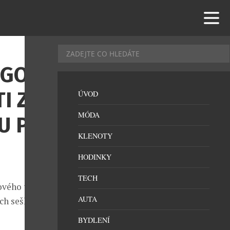
 GOLF
I Z
ÚVOD
MÓDA
U PŘI
KLENOTY
HODINKY
TECH
ového turnaje
AUTA
ch sešlo
BYDLENÍ