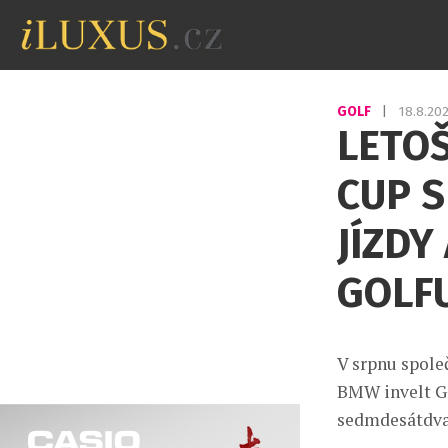
GOLF
|
18.8.20
LETOŠ
CUP S
JÍZDY
GOLF
V srpnu spole
BMW invelt Go
sedmdesátdva