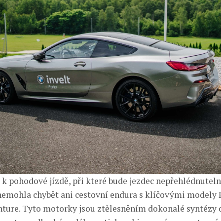
 k pohodové jízdě, při které bude jezdec nepřehlédnuteln
mohla chybět ani cestovní endura s klíčovými modely R
ture. Tyto motorky jsou ztělesněním dokonalé syntézy 