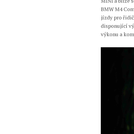
MINI a blíže 
BMW M4 Compet
jízdy pro řid
disponující v
výkonu a kom