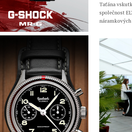
Taťána vskutk
společnost EL
náramkových 