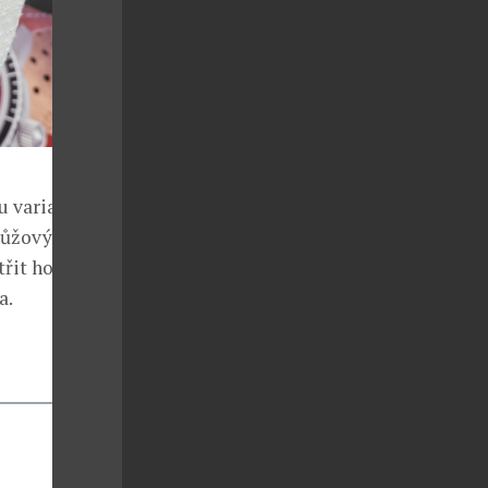
u variantách.
 růžovým
třit hosté
a.