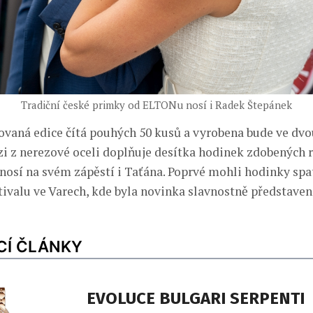
Tradiční české primky od ELTONu nosí i Radek Štepánek
ovaná edice čítá pouhých 50 kusů a vyrobena bude ve dvo
zi z nerezové oceli doplňuje desítka hodinek zdobených
 nosí na svém zápěstí i Taťána. Poprvé mohli hodinky spa
tivalu ve Varech, kde byla novinka slavnostně představen
CÍ ČLÁNKY
EVOLUCE BULGARI SERPENTI