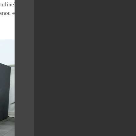
hodinek PRIM,
anou edici