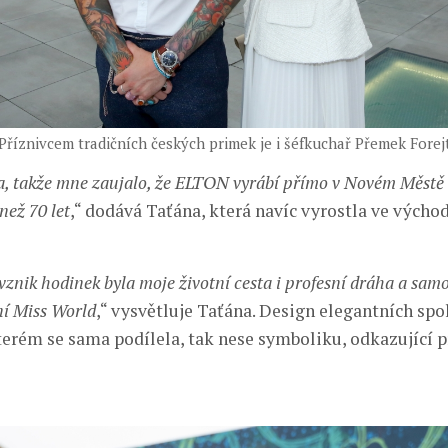
Příznivcem tradičních českých primek je i šéfkuchař Přemek Forej
a, takže mne zaujalo, že ELTON vyrábí přímo v Novém Městě
než 70 let
,“ dodává Taťána, která navíc vyrostla ve vých
 vznik hodinek byla moje životní cesta i profesní dráha a sam
ní Miss World
,“ vysvětluje Taťána. Design elegantních sp
terém se sama podílela, tak nese symboliku, odkazující p