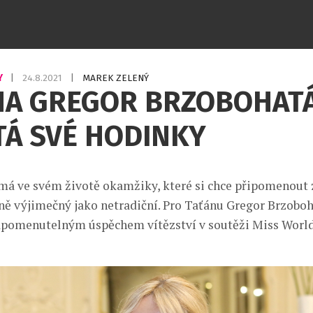
Y
|
24.8.2021
|
MAREK ZELENÝ
NA GREGOR BRZOBOHAT
TÁ SVÉ HODINKY
á ve svém životě okamžiky, které si chce připomenout
jně výjimečný jako netradiční. Pro Taťánu Gregor Brzobo
pomenutelným úspěchem vítězství v soutěži Miss World