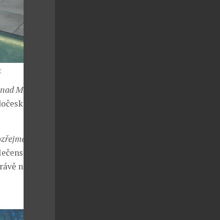
t
 nad Metují
odočeském
ozřejmě výročí
olečenských
rávě na tento