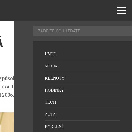
Á
ÚVOD
MÓDA
 způsobem,
KLENOTY
hatou bylo
HODINKY
 2006.
TECH
AUTA
BYDLENÍ