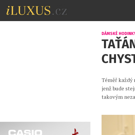
DÁMSKÉ HODINK
TAŤÁ
CHYS
Téměř každý m
jenž bude ste
takovým neza