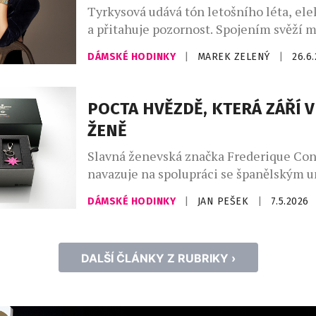
dlouhodobě právem pyšní. Tyto […]
Tyrkysová udává tón letošního léta, elek
a přitahuje pozornost. Spojením svěží 
čistoty a slunné smyslnosti z ní značka
DÁMSKÉ HODINKY
|
MAREK ZELENÝ
|
26.6
Constant učinila podpis svého nového 
Manchette. Minerální a osvěžující. Osln
vytříbená. Neodolatelně smyslná. Tyrky
POCTA HVĚZDĚ, KTERÁ ZÁŘÍ 
barvou, která letos v létě nesmí chybět. 
ŽENĚ
opálené pokožce a připomíná křišťálově
[…]
Slavná ženevská značka Frederique Con
navazuje na spolupráci se španělským
Felipaem a představuje limitovanou edi
DÁMSKÉ HODINKY
|
JAN PEŠEK
|
7.5.2026
Carrée Felipao – Blush Edition. Tento m
jednoduchosti – dominuje mu jediná ba
fuchsiová, a čistá kompozice bez zbyteč
DALŠÍ ČLÁNKY Z RUBRIKY ›
Číselník tvoří struktura vnořených čtve
kombinací zrnitých a sunburst povrchů,
vytvářejí působivou hloubku. […]