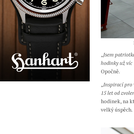
„
Jsem patriotk
hodinky už víc 
Opočně.
„
Inspirací pro
15 let od zvole
hodinek, na k
velký úspěch.