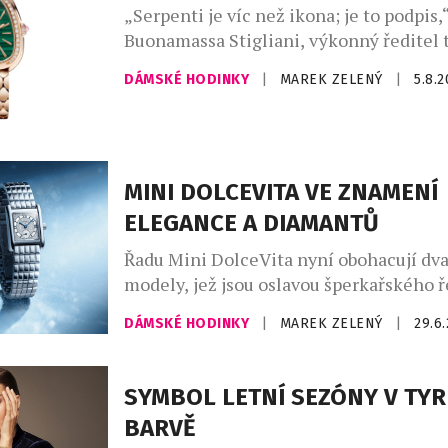
„Serpenti je víc než ikona; je to podpis,“
Buonamassa Stigliani, výkonný ředitel 
produktů Bvlgari. Had se svým mýtick
DÁMSKÉ HODINKY
|
MAREK ZELENÝ
|
5.8.
dlouhodobě fascinuje klenotnický dům,
vychází z řecko-římského umění a kultu
silné pouto otevřelo nekonečný prostor 
Ikona Serpenti, původně inspirovaná ve
římských šperků, které nosila Kleopatra
MINI DOLCEVITA VE ZNAMENÍ
znovu proměňuje […]
ELEGANCE A DIAMANTŮ
Řadu Mini DolceVita nyní obohacují d
modely, jež jsou oslavou šperkařského 
Longines totiž vůbec poprvé ozdobil ob
DÁMSKÉ HODINKY
|
MAREK ZELENÝ
|
29.6
číselník této kolekce 163 diamanty za
technikou „snow setting“. Jejich oslnivý
doplňují perleťové prvky, které umocňu
SYMBOL LETNÍ SEZÓNY V TY
celku. Novinky jsou ukázkou perfektníh
BARVĚ
a smyslu pro detail, jimiž se značka Lo