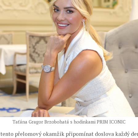
Taťána Gragor Brzobohatá s hodinkami PRIM ICONIC
i tento přelomový okamžik připomínat doslova každý den