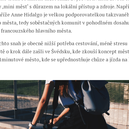
 ‚mini měst‘ s důrazem na lokální přístup a zdroje. Např
říže Anne Hidalgo je velkou podporovatelkou takzvané
 města, tedy soběstačných komunit v pohodlném dosah
 francouzského hlavního města.
hto snah je obecně nižší potřeba cestování, méně stresu
eště o krok dále zašli ve Švédsku, kde zkouší koncept měs
1minutové město, kde se upřednostňuje chůze a jízda na 