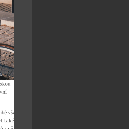
nskou
vní
době však už
t také
vůli němuž se