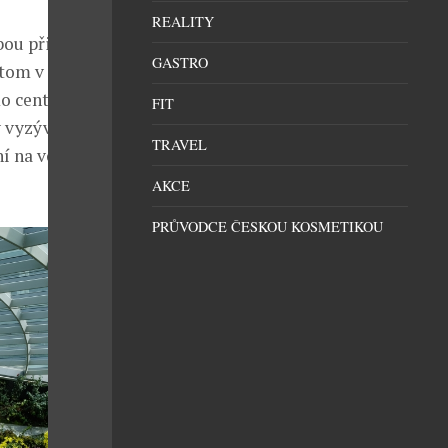
REALITY
bou přináší
GASTRO
itom v tomto
o centra a do
FIT
 vyzývající ke
TRAVEL
ní na venkov)
AKCE
PRŮVODCE ČESKOU KOSMETIKOU