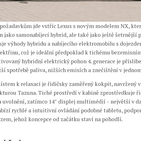
požadavkům jde vstříc Lexus s novým modelem NX, který
n jako samonabíjecí hybrid, ale také jako ještě šetrnější 
je výhody hybridu a nabíjecího elektromobilu s dojezde
lektřinu, což je ideální předpoklad k tichému bezemisní
tivovaný hybridní elektrický pohon 4. generace je přísli
ší spotřebě paliva, nižších emisích a znečištění v jednom
tem k relaxaci je řidičsky zaměřený kokpit, navržený v
kturou Tazuna. Tiché prostředí v kabině zprostředkuje řid
a uvolnění, zatímco 14″ displej multimédií – největší v 
bízí rychlé a intuitivní ovládání podobné tabletu, podpor
ozem, jehož koncepce od začátku staví na pohodlí.