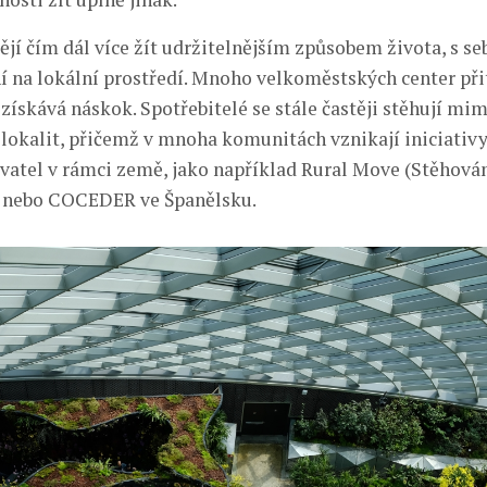
tějí čím dál více žít udržitelnějším způsobem života, s se
í na lokální prostředí. Mnoho velkoměstských center př
získává náskok. Spotřebitelé se stále častěji stěhují mim
lokalit, přičemž v mnoha komunitách vznikají iniciativy
vatel v rámci země, jako například Rural Move (Stěhová
u nebo COCEDER ve Španělsku.