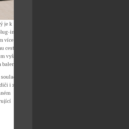
 je k
plug-in hybrid,
m více než 64
mu cestování
bem vyššího
 balení.
 souladu s
iči i zbytku
daném
ující