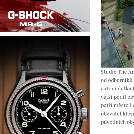
Studie The Ar
od odborníků 
automobilka L
větší podíl o
patří město i
obyvatel klesn
původních oby