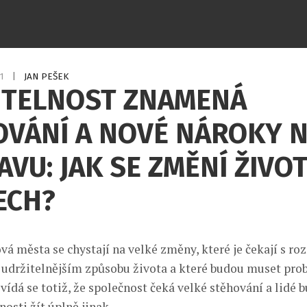
21
|
JAN PEŠEK
ITELNOST ZNAMENÁ
OVÁNÍ A NOVÉ NÁROKY 
VU: JAK SE ZMĚNÍ ŽIVOT
ECH?
vá města se chystají na velké změny, které je čekají s rozš
udržitelnějším způsobu života a které budou muset pro
vídá se totiž, že společnost čeká velké stěhování a lidé 
osti žít úplně jinak.