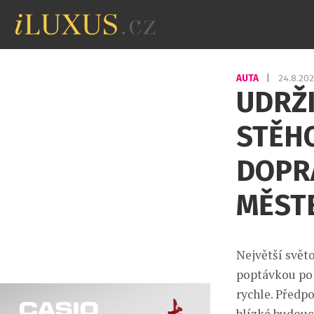
AUTA
|
24.8.20
UDRŽ
STĚH
DOPRA
MĚST
Největší světo
poptávkou po 
rychle. Předpo
blízké budoucn