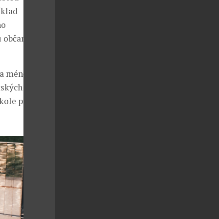
íklad
ho
u občanské
 a méně
tských bloků
kole před