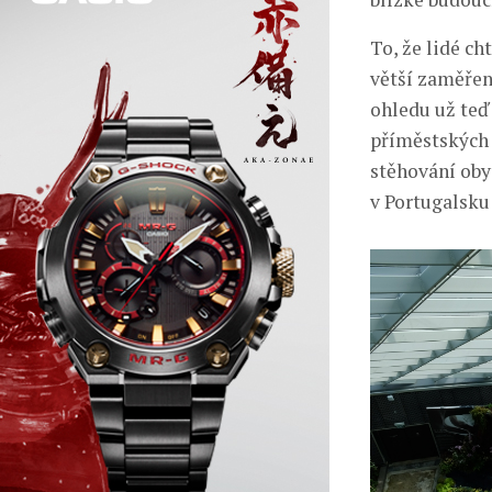
To, že lidé ch
větší zaměřen
ohledu už teď 
příměstských 
stěhování oby
v Portugalsk