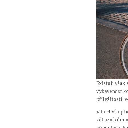
Existují však
vybavenost ko
příležitosti, 
V tu chvíli př
zákazníkům ne
pohodlný a kom