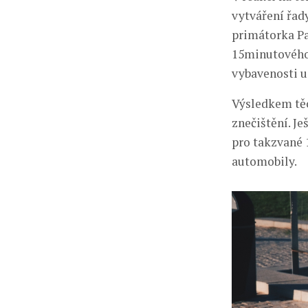
vytváření řady
primátorka Pa
15minutového
vybavenosti u
Výsledkem těc
znečištění. J
pro takzvané 
automobily.