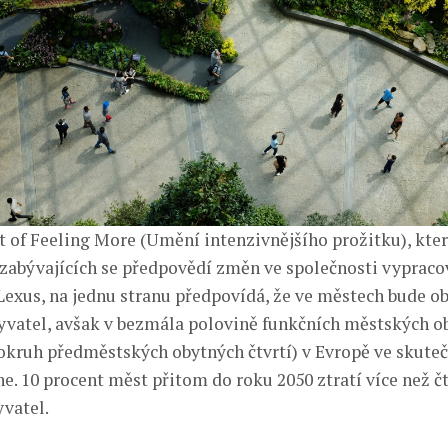
t of Feeling More (Umění intenzivnějšího prožitku), kter
zabývajících se předpovědí změn ve společnosti vypraco
exus, na jednu stranu předpovídá, že ve městech bude ob
byvatel, avšak v bezmála polovině funkčních městských o
 okruh předměstských obytných čtvrtí) v Evropě ve skuteč
e. 10 procent měst přitom do roku 2050 ztratí více než č
vatel.