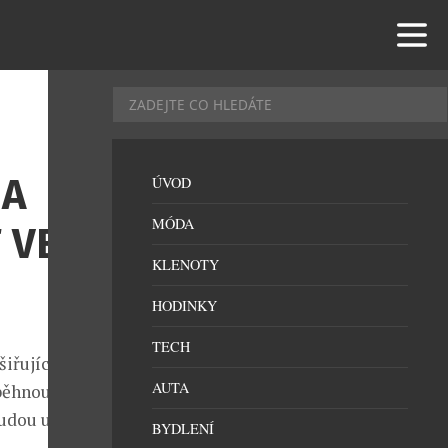
NA
ÚVOD
MÓDA
 VE
KLENOTY
HODINKY
TECH
iřující se
AUTA
běhnout
budou už v
BYDLENÍ