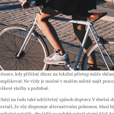
 situace, kdy přílišný důraz na lokální přístup může obča
mplikovat. Ne vždy je možné v malém městě najít praco
veškeré služby a podobně.
ichází na řadu také udržitelný způsob dopravy. V dnešní 
stačí, že vůz disponuje alternativním pohonem. Musí bý
fortní natolik, aby řidič na palubě nalezl stejný klid, k