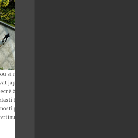
ou si nechala
vat japonská
ecně žít stále
blastí (kam
nosti počet
tvrtinu