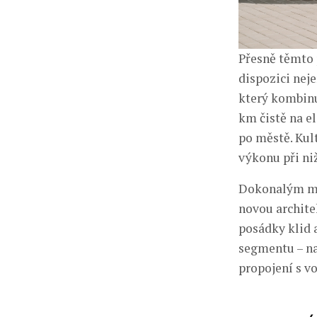
Přesně těmto 
dispozici neje
který kombinu
km čistě na e
po městě. Kul
výkonu při niž
Dokonalým mís
novou archite
posádky klid 
segmentu – na
propojení s v