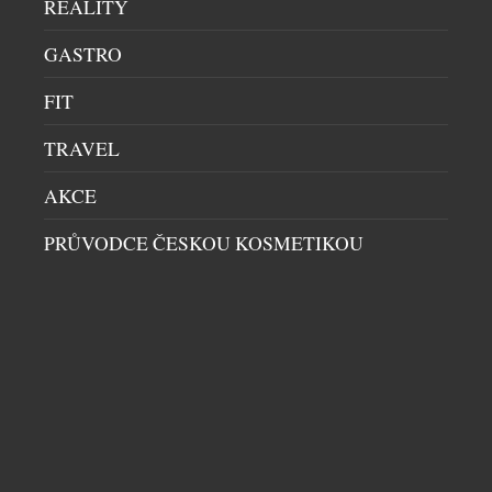
REALITY
ale i […]
GASTRO
FIT
TRAVEL
AKCE
HRAČKA PRO MILOVNÍKY DESIGNU? NEBO
PRŮVODCE ČESKOU KOSMETIKOU
ORIGINÁLNÍ DOPLNĚK DO INTERIÉRU? OBOJÍ.
DECOR
|
20.7.2026
Dá se za necelých deset tisíc korun koupit kus
švýcarské historie? Ano – a navíc vám bude každý
den ukazovat čas. Novinka Zurich Meeting Point
Clock – Miniature Edition od slavné značky
Mondaine přenáší jeden z nejznámějších
orientačních bodů curyšského hlavního nádraží do
podoby stolního objektu, který balancuje na pomezí