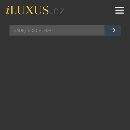
KOMERČNÍ SDĚLENÍ
|
8.9.2021
|
MARTIN MACOUREK
DOPŘEJTE SI OBÝVÁK V
LUXUSNÍM STYLU A ŽIJTE JAKO
NA ZÁMKU
Líbí se vám interiéry na zámcích a rádi byste také
žili jako šlechta? Listujete rádi drahými časopisy
a obdivujete
luxusní interiéry
plné vkusného a
přitom útulného nábytku? Přestaňte obdivovat a
začněte si plnit sny. Poradíme vám, jak na to!