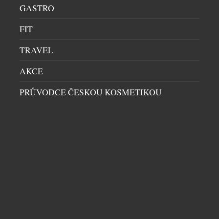
GASTRO
FIT
VZKŘÍŠENÁ SICURA EXKLUZIVNĚ V NABÍDCE
TRAVEL
ATELIÉRU CHRONOSHOP
HODINKY
|
30.7.2026
AKCE
Na některé návraty se čeká dlouhá desetiletí. Přesně
PRŮVODCE ČESKOU KOSMETIKOU
takový je příběh švýcarské značky Sicura, jejíž
jméno se po 47 letech znovu objevuje na číselnících
mechanických hodinek. Pro sběratele je to událost,
která přesahuje běžné uvedení nového modelu.
Sicura totiž nikdy nebyla obyčejnou hodinářskou
značkou – byla symbolem odvahy experimentovat a
hledat technická řešení, která předběhla […]