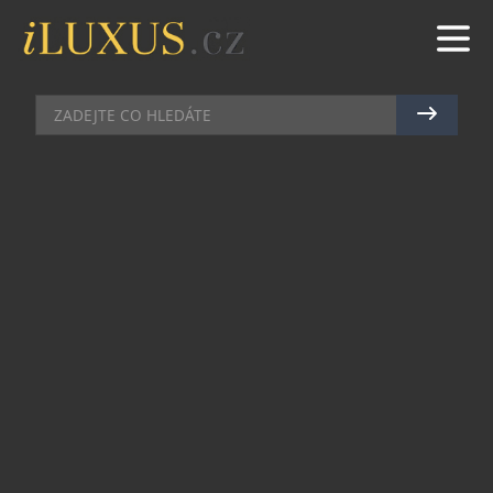
HODINKY
|
15.9.2021
|
MAREK ZELENÝ
GRANDHOTEL PUPP ZDOBÍ
UNIKÁTNÍ DESIGNOVÉ HODINY
BOHEMATIC
Mladá česká hodinářská značka Bohematic,
zaměřující se na výrobu unikátních
malosériových mechanických hodinek v Novém
Městě nad Metují, se spojila s přední českou
sklárnou Moser, tradiční ruční manufakturou
celosvětově reprezentující českou sklářskou
tradici.