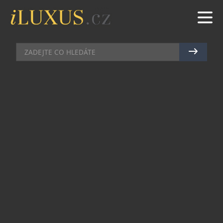
SPORT
|
21.9.2021
|
MAREK ZELENÝ
NEJTĚŽŠÍCH 400 METRŮ V
ŽIVOTĚ: ZÁVOD, KDE BĚŽÍTE
VEDLE PROFÍKŮ I CELEBRIT
Extrémní běžecký závod Red Bull 400 je místem,
kde se sejdou všichni nadšenci do běhu a pohybu
obecně, aby změřili své síly, ale hlavně zažili něco,
co se obvykle nestává. Nebo vás by někdy napadlo
vyběhnou skokanský můstek, z něhož se obvykle v
zimě létá na lyžích?