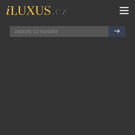
SPORT
|
21.9.2021
|
MAREK ZELENÝ
PRIMÁTORKY BYLY LETOS
NAPÍNAVĚJŠÍ. SLEDOVALI JE
POHLREICH I RAMBA
Tradiční veslařský závod Primátorky letos přinesl
několik zásadních novinek. Některé z nich byly k
vidění na břehu, jiné zase přímo ovlivnily
dramatičnost závodu, který po mnoho letech
nevyhrála Dukla, ale Slavia Praha. Tradicí
zůstává, že průběh závodu sledovala i řada
známých osobností. Tereza Ramba přebírá štafetu
po Vlastu Burianovi.