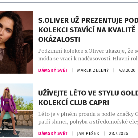
S.OLIVER UŽ PREZENTUJE PO
KOLEKCI STAVÍCÍ NA KVALITĚ
OKÁZALOSTI
Podzimní kolekce s.Oliver ukazuje, že 
móda se vrací k nadčasovosti. Hlavní rol
promyšlený kapsulový šatník, v němž d
DÁMSKÝ SVĚT
|
MAREK ZELENÝ
|
4.8.2026
hřejivé odstíny kávy – od mocha mouss
až po espresso a smetanovou. Celek do
indigo denim, jenž propojuje přírodní m
UŽÍVEJTE LÉTO VE STYLU GO
městskou elegancí. Charakter kolekce v
KOLEKCÍ CLUB CAPRI
uvolněné siluety, široké kalhoty, lehce 
Léto je v plném proudu a podle značky 
patří slunci, pohybu a středomořské ele
Kolekce Club Capri vás přenese na legen
DÁMSKÝ SVĚT
|
JAN PEŠEK
|
28.7.2026
ostrov, s jeho uvolněnou atmosférou a