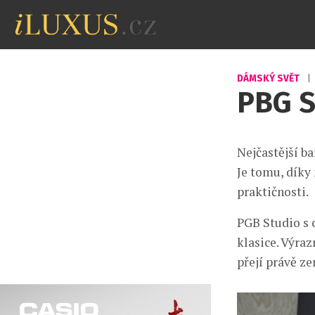
DÁMSKÝ SVĚT
|
PBG S
Nejčastější ba
Je tomu, díky
praktičnosti.
PGB Studio s 
klasice. Výraz
přejí právě ze