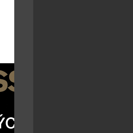
é oslovují
ním luxusu,
 skvěle
randu David