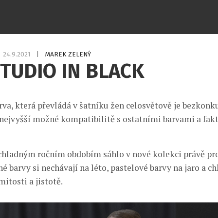
24.9.2021
|
MAREK ZELENÝ
TUDIO IN BLACK
rva, která převládá v šatníku žen celosvětově je bezkonk
 nejvyšší možné kompatibilitě s ostatními barvami a fak
chladným ročním obdobím sáhlo v nové kolekci právě pr
né barvy si nechávají na léto, pastelové barvy na jaro a c
mitosti a jistotě.