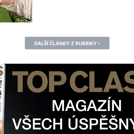
smyslu pro detail, vytváří kolekce, kter
sebevědomé ženy po celém světě. Spoje
kvality a moderní ženskosti, Marc Cain
zapadá do konceptu prémiového multib
Sport, který značku nyní […]
DALŠÍ ČLÁNKY Z RUBRIKY ›