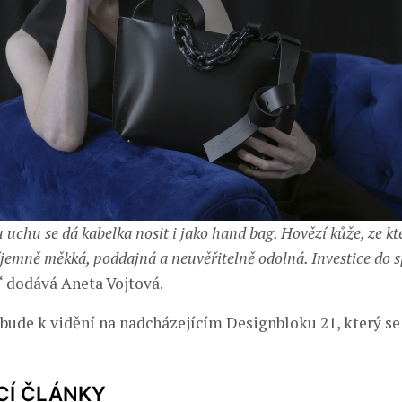
uchu se dá kabelka nosit i jako hand bag. Hovězí kůže, ze kt
íjemně měkká, poddajná a neuvěřitelně odolná. Investice do 
“ dodává Aneta Vojtová.
bude k vidění na nadcházejícím Designbloku 21, který se 
CÍ ČLÁNKY