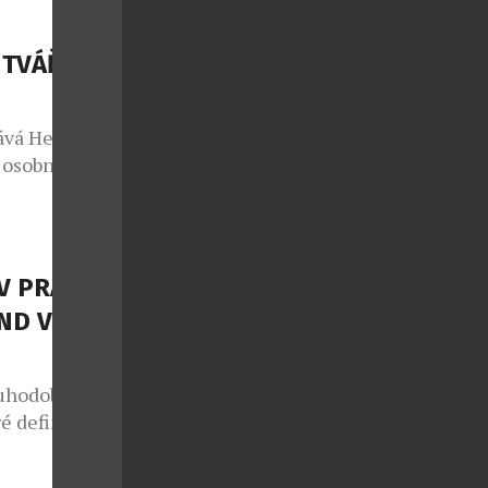
ymbolizuje. V
 padel, golf,
 TVÁŘÍ
ky a
ává Heidi
 osobností
ky v oblasti
ergii i na
katelky a
 z
V PRAZE –
Heidi v sobě
ND V
uhodobě patří
é definují
mbinací
teriálů a