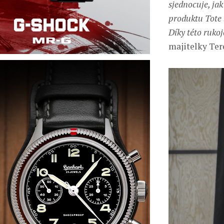
sjednocuje, jak
produktu Tote 
Díky této rukoj
majitelky Ter