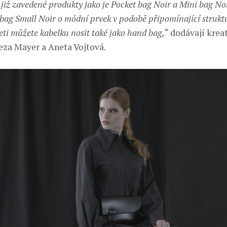
 již zavedené produkty jako je Pocket bag Noir a Mini bag Noi
bag Small Noir o módní prvek v podobě připomínající struk
eti můžete kabelku nosit také jako hand bag,
“ dodávají krea
eza Mayer a Aneta Vojtová.