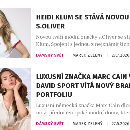
luxusem, který Capri už po desetiletí s
kolekci najdete stylové modely na tenis,
HEIDI KLUM SE STÁVÁ NOVOU
pilates, fitness, stejně jako luxusní plav
S.OLIVER
resortwear – […]
Novou tváří módní značky s.Oliver se st
Klum. Spojení s jednou z nejznámějších
módního průmyslu upevňuje pozici znač
DÁMSKÝ SVĚT
|
MAREK ZELENÝ
|
27.7.2026
dostupné ležérní módy a přináší svěží en
český trh. V osobě supermodelky, podni
ikony Heidi Klum získává s.Oliver jednu
LUXUSNÍ ZNAČKA MARC CAIN 
nejznámějších osobností světové módy. 
DAVID SPORT VÍTÁ NOVÝ BRA
snoubí globální charisma […]
PORTFOLIU
Luxusní německá značka Marc Cain dlo
mezi přední evropské módní domy, kter
současnou podobu ženské elegance. Ko
DÁMSKÝ SVĚT
|
MAREK ZELENÝ
|
27.5.2026
precizního zpracování, inovativních ma