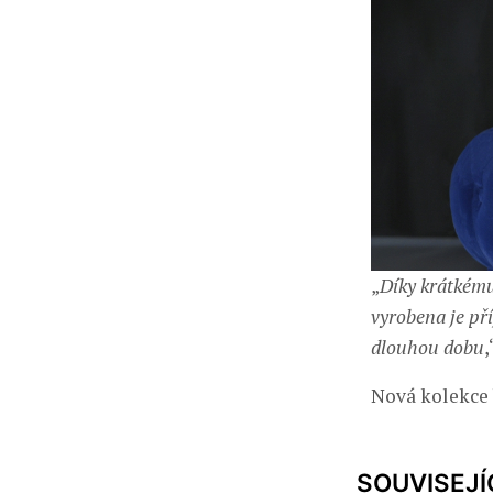
„
Díky krátkému 
vyrobena je př
dlouhou dobu
,
Nová kolekce 
SOUVISEJÍ