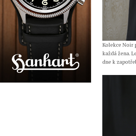
Kolekce Noir 
každá žena. L
dne k zapotřeb