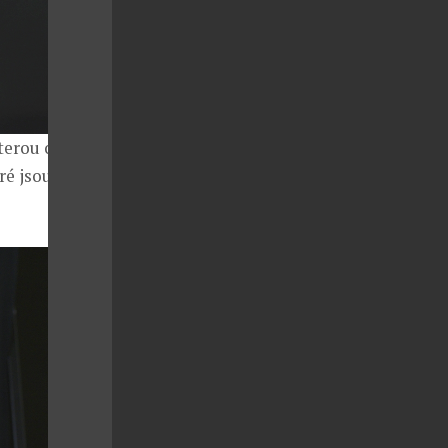
terou ocení
eré jsou během