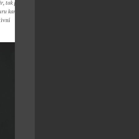
r, tak povýšení
turu kamene.
tivní