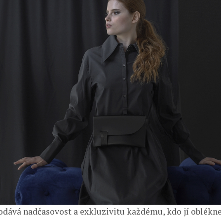
odává nadčasovost a exkluzivitu každému, kdo jí oblékne.