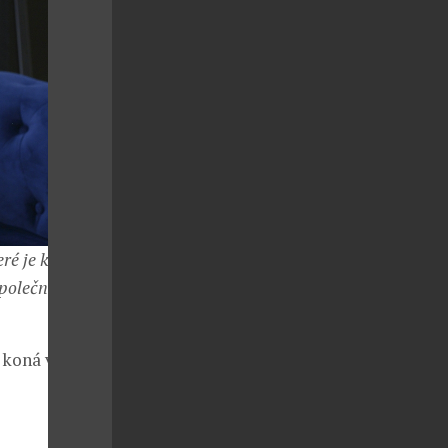
eré je kabelka
společníka na
koná v říjnu.