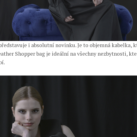
představuje i absolutní novinku. Je to objemná kabelka, k
eather Shopper bag je ideální na všechny nezbytnosti, kt
í.