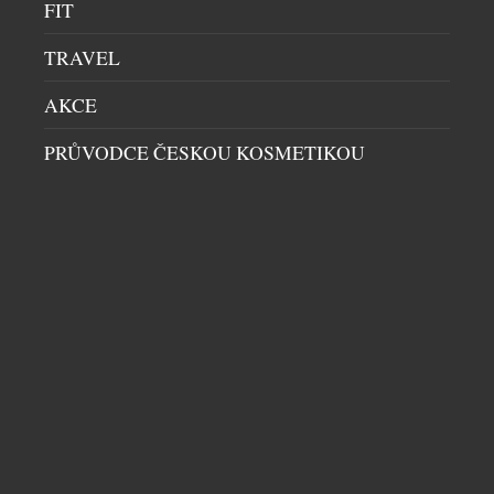
FIT
TRAVEL
AKCE
PRŮVODCE ČESKOU KOSMETIKOU
NOVÝ TERMINÁL 3 NA FRANKFURTSKÉM
LETIŠTI: BRÁNA DO BUDOUCNOSTI LETECKÉ
DOPRAVY
TRYSKÁČE
|
22.1.2026
Frankfurtské letiště se chystá otevřít novou
kapitolu své historie. Terminál 3, jeden z
nejambicióznějších infrastrukturních projektů v
Evropě, bude oficiálně otevřen 22. dubna 2026 a
nabídne cestujícím zcela nový standard komfortu,
technologií a kapacity. Rozsáhlý terminál o celkové
ploše 403 000 m² byl budován celých deset let a po
dokončení pojme až 25 milionů cestujících […]