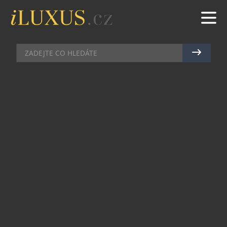
TRYSKÁČE
|
27.9.2021
|
MAREK ZELENÝ
PRVNÍ VODÍKOVÝ VRTULNÍK
DOSTÁVÁ OBRYSY
Za duchovního otce letectví je právem považován
Leonardo da Vinci, autor mnoha návrhů létajících
zařízení, mimo jiné vzdušného šroubu – vrtulníku.
Jak by se tvářil na ambice společnosti HyPoint,
která zahájila ve spolupráci s firmou Piasecki
Aircraft projekt s cílem vyrobit první vodíkem
poháněný vrtulník, se už nikdy nedozvíme. Jedno
je ale jisté – vodíková technologie zažívá v
dopravě obrovský rozmach a nezalekla se ani