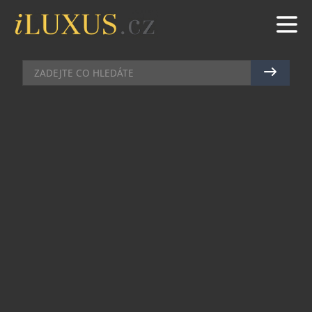
AKCE
|
1.10.2021
|
MAREK ZELENÝ
GRAND JOUR DE CHAMPAGNE SE
OPĚT HLÁSÍ O SLOVO
Zájem o letošní XIV. ročník prestižního festivalu
šampaňského Grand Jour de Champagne 2021 je
enormní a bez nadsázky lze říci, že zbývá už jen
posledních pár volných míst na vybrané akce.
Jedinečný a okázalý svátek milovníků bublinek se
uskuteční též pod záštitou magazínu Rezidence a
Top Class, jenž jsou akce mediálním partnerem.