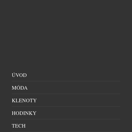
Český podnikatel Richard Singer pomáhá propojit
jedinečný bhútánský pohled na prosperitu s
budoucností světového byznysu. V Bhútánu, zemi
známé konceptem hrubého národního štěstí (Gross
National Happiness, GNH), vzniká nový Global
Leadership Institute, který chce nabídnout nový
přístup k vedení organizací v době rychlých
technologických změn a nástupu umělé inteligence.
Institut vzniká jako společný projekt tří […]
ÚVOD
MÓDA
KLENOTY
HODINKY
TECH