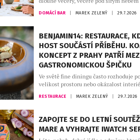
dlouhé večery, večeře pod širým nebem
setkání s přáteli. Své pevné místo si naš
DOMÁCÍ BAR
|
MAREK ZELENÝ
|
29.7.2026
našich skleničkách. Česká republika j
největším dovozcem prosecca na světě a
jemně perlivého frizzante jí patří doko
BENJAMIN14: RESTAURACE, KD
místo. Mezinárodní den prosecca, kter
HOST SOUČÁSTÍ PŘÍBĚHU. K
připadá na […]
KONCEPT Z PRAHY PATŘÍ MEZ
GASTRONOMICKOU ŠPIČKU
Ve světě fine diningu často rozhoduje po
velikost prostoru nebo okázalost interié
Restaurace Benjamin14, která otevřela 
RESTAURACE
|
MAREK ZELENÝ
|
29.7.2026
roce 2018 v pražských Vršovicích, se vy
opačnou cestou. Místo co největší kapac
prostor pro pouhých deset hostů. Místo
ZAPOJTE SE DO LETNÍ SOUTĚŽ
servisu přišel osobní dialog. A místo o
MARE A VYHRAJTE IWATCH SER
kuchyní a hostem vznikla restaurace, […