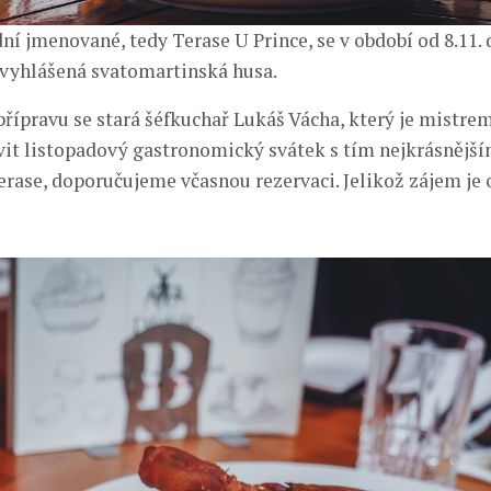
ní jmenované, tedy Terase U Prince, se v období od 8.11. 
vyhlášená svatomartinská husa.
řípravu se stará šéfkuchař Lukáš Vácha, který je mistre
vit listopadový gastronomický svátek s tím nejkrásněj
terase, doporučujeme včasnou rezervaci. Jelikož zájem je