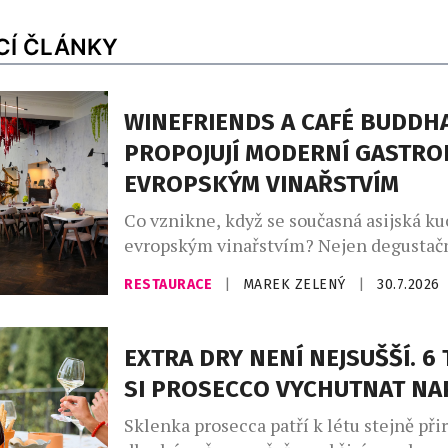
CÍ ČLÁNKY
WINEFRIENDS A CAFÉ BUDDH
PROPOJUJÍ MODERNÍ GASTRO
EVROPSKÝM VINAŘSTVÍM
Co vznikne, když se současná asijská ku
evropským vinařstvím? Nejen degustačn
série výjimečných večerů, které zvou ho
RESTAURACE
|
MAREK ZELENÝ
|
30.7.2026
napříč kontinenty, chutěmi i vinařskými
Café Buddha Group ve spolupráci s WI
připravila na podzim 2026 sérii tří tem
EXTRA DRY NENÍ NEJSUŠŠÍ. 6 
degustačních večerů. Dva z nich se usku
SI PROSECCO VYCHUTNAT N
restauraci PRU58, jeden v […]
Sklenka prosecca patří k létu stejně při