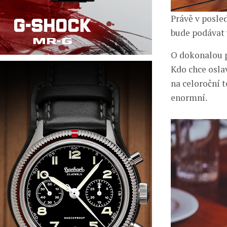
Právě v posled
bude podávat 
O dokonalou p
Kdo chce osla
na celoroční 
enormní.