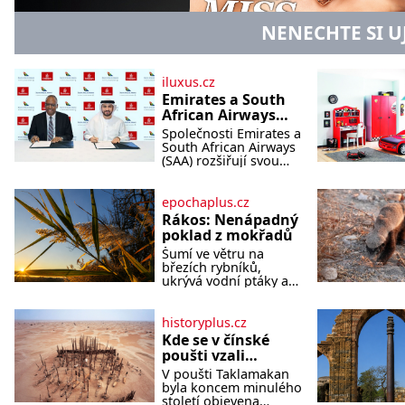
NENECHTE SI U
iluxus.cz
Emirates a South
African Airways
rozšiřují
Společnosti Emirates a
partnerství.
South African Airways
Cestujícím nově
(SAA) rozšiřují svou
dlouholetou
zpřístupní dalších
codesharovou
devět destinací v
spolupráci. Nová
epochaplus.cz
jižní a střední
reciproční dohoda
Rákos: Nenápadný
Africe
zpřístupní cestujícím
poklad z mokřadů
devět dalších destinací
Šumí ve větru na
v jižní a střední Africe
březích rybníků,
a u
ukrývá vodní ptáky a
mnozí kolem něj
procházejí bez
povšimnutí. Přesto
historyplus.cz
právě rákos pomáhal
Kde se v čínské
stavět domy, vyrábět
poušti vzali
lodě, zapisovat první
modroocí
V poušti Taklamakan
texty a inspiroval řadu
blonďáci?
byla koncem minulého
pověstí. Tato skromná,
století objevena
ale užitečná rostlina