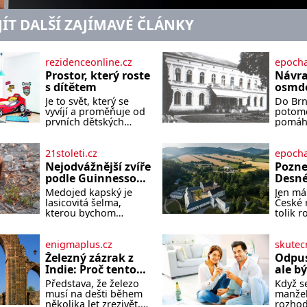
JÍT DALŠÍ ZAJÍMAVÉ ČLÁNKY
rezidenceonline.cz
epocha
Prostor, který roste
Návra
s dítětem
osmde
Je to svět, který se
Do Brna
vyvíjí a proměňuje od
potomc
prvních dětských
pomáha
krůčků až po
podobu
dospívání. Správně
jejich
navržený pokoj
dramat
21stoleti.cz
epocha
podporuje bezpečí,
druhá 
Nejodvážnější zvíře
Pozne
kreativitu, soustředění
Příběh
podle Guinnessovy
Desné
i odpočinek a reaguje
Löw-Be
knihy rekordů?
Dlouh
Medojed kapský je
Jen má
na každou etapu
Kohn a
Šelmička s pruhem
termá
lasicovitá šelma,
České 
života a specifické
stanou
na hřbetě!
kterou bychom
tolik 
potřeby dítěte. Pro
hlavní
velikostí mohli
zážitk
nejmenší je klíčová
dramat
přirovnat k českému
území 
jednoduchost,
festiva
jezevci. Je extrémně
Desné 
enigmaplus.cz
skutec
měkkost a bezpečí,
kultur
nebojácná, ostatně
Jesení
proto by pokoj
2026. 
Železný zázrak z
Odpust
bývá označována za
jediné
miminka měl působit
nejsou
Indie: Proč tento
ale b
nejodvážnější zvíře
nahléd
především klidně a
Místa, 
sloup už 1 600 let
nesmí
Představa, že železo
Když se
vůbec. V této
jedné 
útulně. Předškolní věk
pamatu
nezná rez?
musí na dešti během
manžel
souvislosti je dokonc
nejvýz
je
vypráv
několika let zrezivět,
rozhod
vodníc