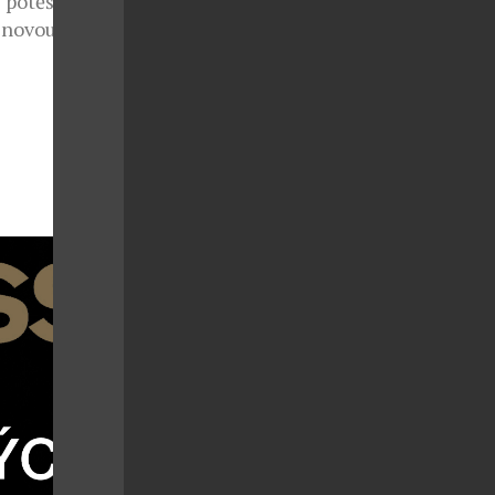
é potěší každý
 novou letní
8. 2026 vyhrát
n praktickou
hý – stačí
 účtenku a