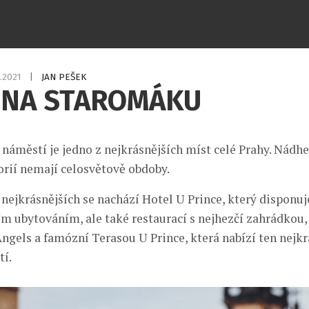
0.2021
|
JAN PEŠEK
 NA STAROMÁKU
náměstí je jedno z nejkrásnějších míst celé Prahy. Nádhe
orií nemají celosvětově obdoby.
 nejkrásnějších se nachází Hotel U Prince, který disponuj
m ubytováním, ale také restaurací s nejhezčí zahrádkou
ngels a famózní Terasou U Prince, která nabízí ten nejkr
tí.