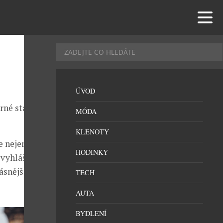
ÚVOD
rné stavby
MÓDA
KLENOTY
e nejen
HODINKY
, vyhlášeným
ásnější výhled
TECH
AUTA
BYDLENÍ