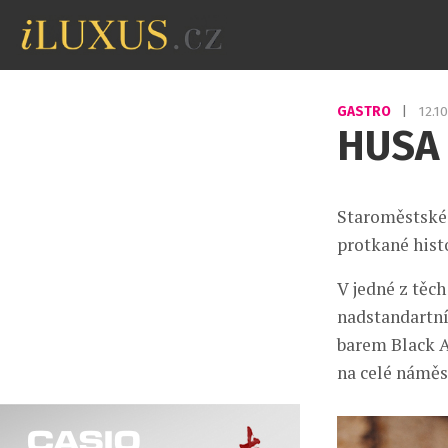
GASTRO
|
12.1
HUSA
Staroměstské 
protkané hist
V jedné z těch
nadstandartní
barem Black A
na celé náměs