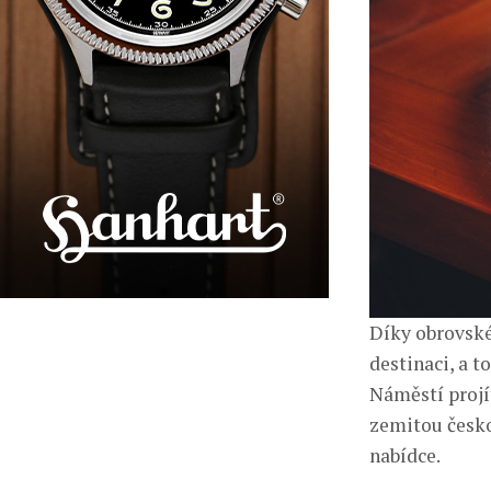
Díky obrovské
destinaci, a t
Náměstí projí
zemitou česko
nabídce.