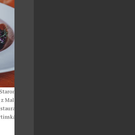
 Staroměstské
í z Malého
stauraci se
tinská husa v