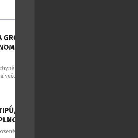
A GROUP
NOMII S
chyně potká s
í večeře, ale
sty na cestu
 regiony.
NEFRIENDS
atických
TIPŮ, JAK
teční v
APLNO
rozeně jako