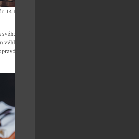
do 14.11.2021
m svého umu.
ším výhledem
 opravdu