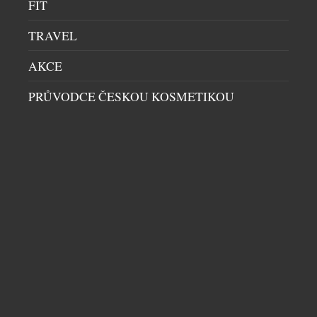
FIT
TRAVEL
AKCE
PRŮVODCE ČESKOU KOSMETIKOU
UNIKÁTNÍ VŮZ PRO DIGITÁLNÍ NADVLÁDU
HRÁČŮ PO CELÉM SVĚTĚ VE HŘE CALL OF
DUTY
AUTA
|
16.7.2026
Společnost Aston Martin dnes představuje model
Dreadnought, čistě digitální vozidlo vojenské
specifikace navržené exkluzivně pro novou hru Call
of Duty: Modern Warfare 4. Toto nekompromisní a
záměrně extrémní dílo, vytvořené ve spolupráci s