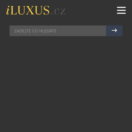
AUTA
|
13.10.2021
|
MAREK ZELENÝ
TOYOTA MIRAI SE ZAPSALA DO
GUINNESSOVY KNIHY REKORDŮ
Toyota Mirai se zapsala do Guinnessovy knihy
rekordů s novým rekordem – nejdelší vzdáleností
ujetou na jedno natankování elektromobilem na
vodíkové palivové články. Po silnicích Jižní
Kalifornie urazila 1360 km. Automobil během
celého testu spotřeboval 5,65 kilogramu vodíku,
jeho načerpání trvalo pět minut.
Vůz nevypustil do ovzduší žádné zplodiny ani
CO2, pouze čistou vodu. Na stejné trase by