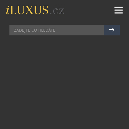
MÓDA
|
18.10.2021
|
MAREK ZELENÝ
SLAVNÉ CHUCKY “DVA V
JEDNOM” OD FENG CHAN
WANGA SE VRACÍ
Nová spolupráce s čínským designérem Feng
Chen Wangem představuje cool industriální
tenisky značky Converse. Návrhář, který působí
dlouhodobě v Londýně, je proslulý svými
dráždivými modely a nebojí se přetvořit klasické
ikony tak, jak by to málokdo čekal.