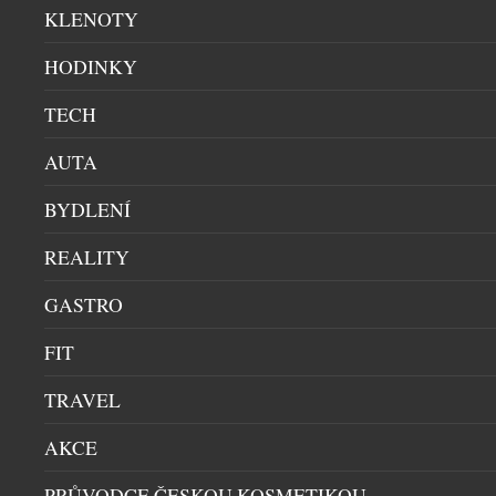
KLENOTY
HODINKY
TECH
AUTA
BYDLENÍ
REALITY
GASTRO
FIT
TRAVEL
AKCE
PRIM A BOTAS SE PO 77 LETECH POTKALY
PRŮVODCE ČESKOU KOSMETIKOU