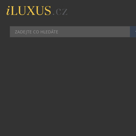
HODINKY
|
22.10.2021
|
JAN PEŠEK
LÉTO S NOVOU KOLEKCÍ RIVIERA
OD BAUME & MERCIER NEKONČÍ
Některé hodinky přežijí běh času a stanou se
ikonami. To je bezpochyby i příběh kolekce
Riviera od švýcarské značky Baume & Mercier.
Poprvé byla představena už v roce 1973 a
reagovala na tehdejší změnu životního stylu: lidé
ztratili zájem o malé zlaté hodinky, protože
ležérnost a nenucenost lépe ztělesňovaly větší,
sportovně-elegantní modely v oceli.
Přesně takové byly hodinky Riviera s jedinečným