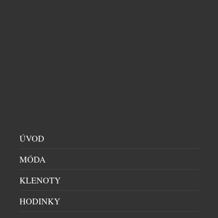
symbolizuje. V kolekci najdete stylové modely na
tenis, padel, golf, pilates, fitness, stejně jako
luxusní plavky a resortwear – […]
ÚVOD
HEIDI KLUM SE STÁVÁ NOVOU TVÁŘÍ
MÓDA
S.OLIVER
KLENOTY
DÁMSKÝ SVĚT
|
27.7.2026
Novou tváří módní značky s.Oliver se stává Heidi
HODINKY
Klum. Spojení s jednou z nejznámějších osobností