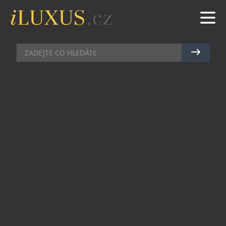
DÁMSKÝ SVĚT
|
18.11.2021
|
KAROLÍNA STEINBERGEROVÁ
OMLAZUJÍCÍ POHÁDKOVÝ SVĚT
Tmavomodrá obloha posetá jemnou září
hvězd a první jemný sníh jsou spolehlivými
indikátory Vánoc. Svátků lásky a krásy, k
nimž luxusní doplňky zaručeně patří.
Vánoční noblesou září také adventní kalendáře
BABOR
, které svým uchvacujícím designem
vtáhnou do pohádkového světa i dospělé. Z 24
oken velkolepého paláce září teplé zlatavé světlo
a také unikátní kombinace 2ml ampulek plných
vysoce účinných látek, díky kterým pleť získá zpět