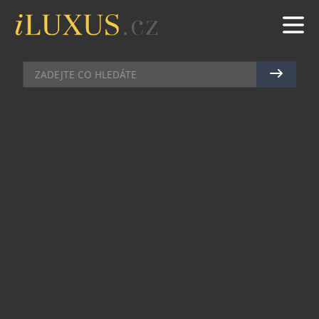
MÓDA
|
3.1.2022
|
MAREK ZELENÝ
MÓDNÍ NÁVRHÁŘKA ZE SVÉ
KARIÉRY UDĚLALA START UP A
BĚHEM JEDINÉHO DNE ZÍSKALA
MILON
Odmalička ji bavilo malovat, ovšem vášeň
objevila v látkách, barvách a střizích. Janine
Řezáčová se nadchla pro módu a neodradil ji ani
fakt, že ji vyhodili z vyšší návrhářské školy.
Přihlásila se tedy na školu další a založila při
studiu vlastní značku Janine – Made by Love, která