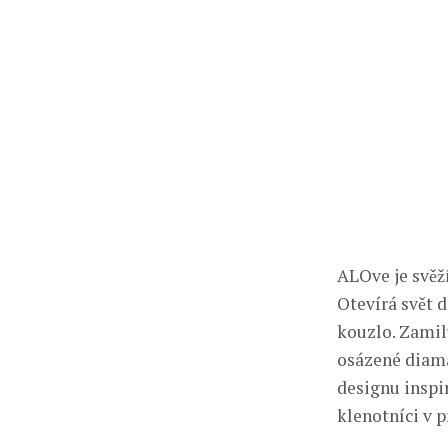
ALOve je svěž
Otevírá svět 
kouzlo. Zamiluj
osázené dia
designu inspiro
klenotníci v pr