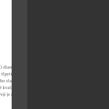
 ALO diamonds.
 třpytivé
ého zlata
́ kvality a
í je nejlepší