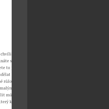
hvíli si
znáte svou
̌ete to jen
dělat krok
́ růžové
 malými
lit můžete
terý každého