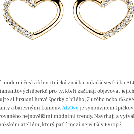
í moderní česká klenotnická značka, mladší sestřička
diamantových šperků pro ty, kteří začínají objevovat jejich
te si luxusní hravé šperky z bílého, žlutého nebo růžov
manty a barevnými kameny.
ALOve
je synonymem špičkove
vaného nejnovějšími módními trendy. Navrhují a vytvářej
ažském ateliéru, který patří mezi největší v Evropě.