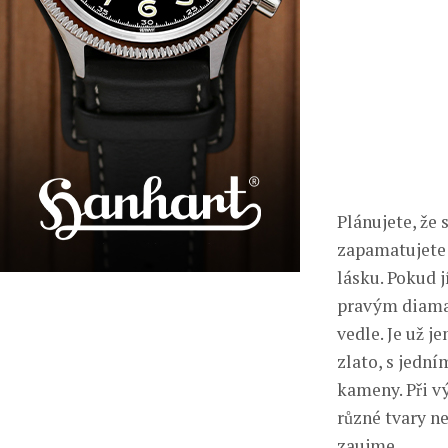
Plánujete, že
zapamatujete na
lásku. Pokud ji
pravým diama
vedle. Je už jen
zlato, s jedn
kameny. Při vy
různé tvary n
zaujme.