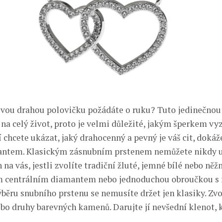
 svou drahou polovičku požádáte o ruku? Tuto jedinečnou c
 celý život, proto je velmi důležité, jakým šperkem vy
́ chcete ukázat, jaký drahocenný a pevný je váš cit, dokáz
ntem. Klasickým zásnubním prstenem nemůžete nikdy u
 na vás, jestli zvolíte tradiční žluté, jemné bílé nebo něžne
ím centrálním diamantem nebo jednoduchou obroučkou s
́běru snubního prstenu se nemusíte držet jen klasiky. Zvo
ebo druhy barevných kamenů. Darujte jí nevšední klenot, k