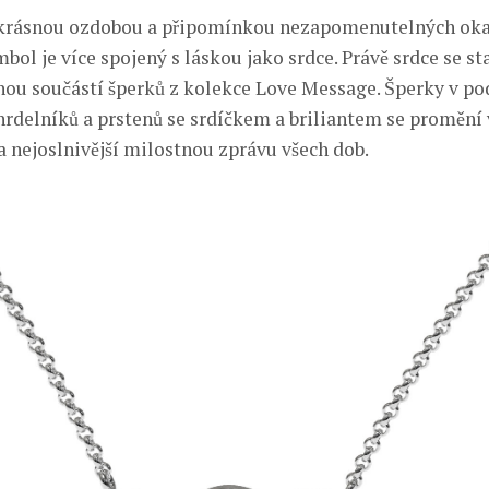
ekrásnou ozdobou a připomínkou nezapomenutelných okam
bol je více spojený s láskou jako srdce. Právě srdce se st
u součástí šperků z kolekce Love Message. Šperky v pod
hrdelníků a prstenů se srdíčkem a briliantem se promění 
í a nejoslnivější milostnou zprávu všech dob.