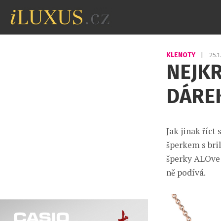
KLENOTY
|
25.
NEJK
DÁREK
Jak jinak říct
šperkem s bril
šperky ALOve po
ně podívá.