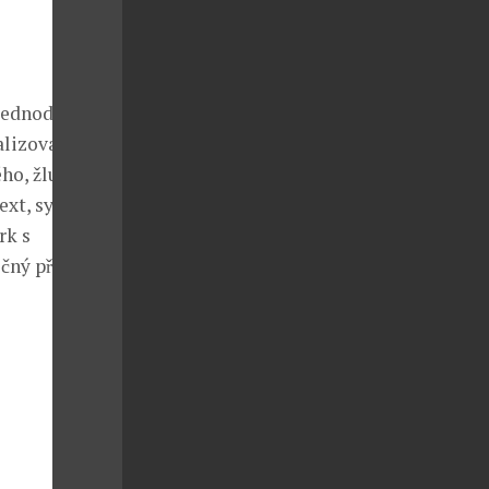
 jednoduché.
nalizované
ho, žlutého
 text, symbol,
rk s
ý příběh.