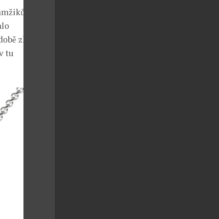
žiků.
alo
obě zlatých
v tu