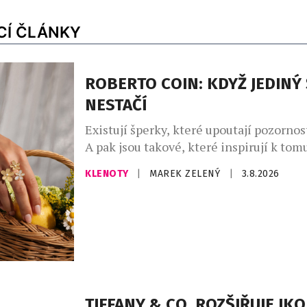
CÍ ČLÁNKY
ROBERTO COIN: KDYŽ JEDINÝ
NESTAČÍ
Existují šperky, které upoutají pozornos
A pak jsou takové, které inspirují k tom
celý osobní příběh. Přesně tímto směre
KLENOTY
|
MAREK ZELENÝ
|
3.8.2026
nová kapitola italského domu Roberto C
letos přichází s myšlenkou, že šperk už
solitérem. Naopak – skutečný půvab vzn
tehdy, když spolu jednotlivé klenoty ve
[…]
TIFFANY & CO. ROZŠIŘUJE IK