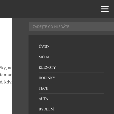
ÚVOD
MÓDA
̌ky, než
KLENOTY
 diamantové
HODINKY
é, když se na
TECH
AUTA
BYDLENÍ