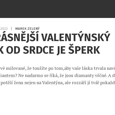
1.2022
|
MAREK ZELENÝ
RÁSNĚJŠÍ VALENTÝNSKÝ
 OD SRDCE JE ŠPERK
 své milované, že toužíte po tom,aby vaše láska trvala nave
iantem? Ne nadarmo se říká, že jsou diamanty věčné. A
těší ženu nejen na Valentýna, ale rozzáří jí tvář pokažd