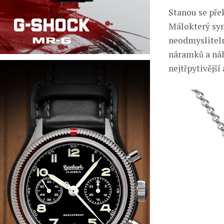
Stanou se př
Málokterý sym
neodmyslitelno
náramků a ná
nejtřpytivějš