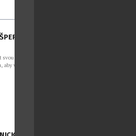
 ŠPERK
t svou krásou.
u, aby vznikl
m se vydává
oin, který
 dávno není
iká teprve
dou dialog.
ONICKOU