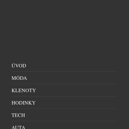
mechanických hodinek. Pro sběratele je to událost,
která přesahuje běžné uvedení nového modelu.
Sicura totiž nikdy nebyla obyčejnou hodinářskou
značkou – byla symbolem odvahy experimentovat a
hledat technická řešení, která předběhla […]
ÚVOD
MÓDA
KLENOTY
HODINKY
TECH
AUTA