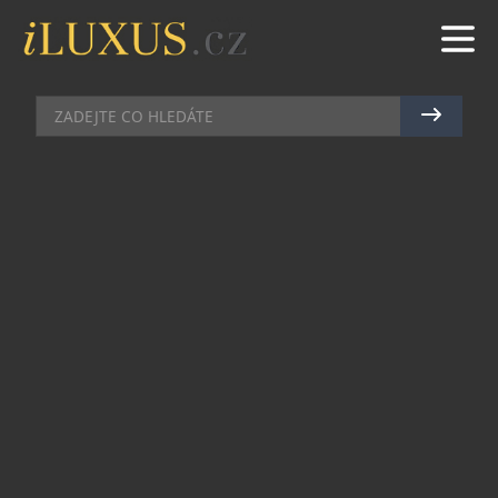
HODINKY
|
23.1.2022
|
JAN PEŠEK
ATELIÉR CHRONOSHOP NOVĚ
NABÍDNE HODINKY ALPINA
Hodinářský ateliér Chronoshop sídlící na
pražském Břevnově nově nabídne své klientele
hodinky značky Alpina. Touto ženevskou stálicí
rozšíří své už široké portfolio převážně
německých značek, jako je Sinn, Mühle Glashütte,
Union Glashütte nebo třeba Junghans.