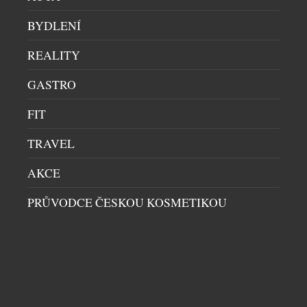
BYDLENÍ
REALITY
GASTRO
PRIM A BOTAS SE PO 77 LETECH POTKALY
FIT
PÁNSKÉ HODINKY
|
30.7.2026
TRAVEL
Primky a botasky. Dvě jména, která zlidověla
natolik, že se stala součástí českého jazyka. Obě
AKCE
značky vznikly v roce 1949 a po sedmasedmdesáti
letech se poprvé setkaly na jednom výrobku.
PRŮVODCE ČESKOU KOSMETIKOU
Limitovaná edice hodinek Prim Botas 77 vznikla v
počtu 77 kusů a během dvou dnů byla vyprodaná.
Dne 4. července 1949 vznikla ve Skutči Botana, […]
DALŠÍ ČLÁNKY Z RUBRIKY ›
NENECHTE SI UJÍT DALŠÍ ZAJÍMAVÉ ČLÁNKY