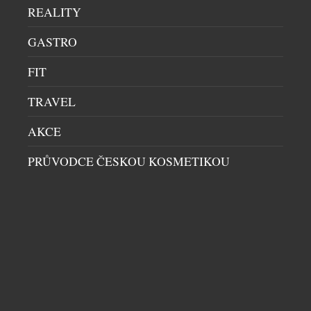
velikost prostoru nebo okázalost interiéru.
REALITY
Restaurace Benjamin14, která otevřela své dveře v
GASTRO
roce 2018 v pražských Vršovicích, se vydala přesně
opačnou cestou. Místo co největší kapacity vznikl
FIT
prostor pro pouhých deset hostů. Místo formálního
servisu přišel osobní dialog. A místo odstupu mezi
TRAVEL
kuchyní a hostem vznikla restaurace, […]
AKCE
PRŮVODCE ČESKOU KOSMETIKOU
ZAPOJTE SE DO LETNÍ SOUTĚŽE S RIO MARE A
VYHRAJTE IWATCH SERIES 11