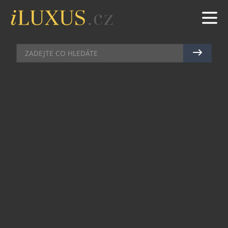
GASTRO
|
15.2.2022
|
MAREK ZELENÝ
NOVÉ MENU ŠÉFKUCHAŘE
MARKA HOSNEDLA V
RESTAURACI MASARYČKA
Restaurace Masaryčka v centru Prahy se otevřela
po velkorysé rekonstrukci před necelým půl
rokem. Vyhlášené nádražní restauraci se podařilo
více než úspěšně navázat na slavnou
prvorepublikovou tradici, nejen díky atraktivní
lokalitě, ale především díky skvělému menu
sestavenému šéfkuchařem Markem Hosnedlem.