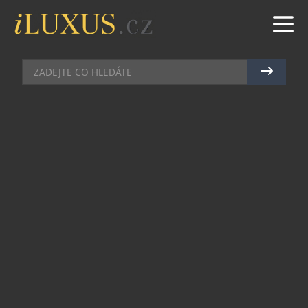
GASTRO
|
5.5.2022
|
MAREK ZELENÝ
OPRAVDOVÁ PIŇA COLADA
Karibské moře šplouchá líbezně do rytmu. Nohy
zabořené v horkém písku a v ruce opojný nápoj
Piňa Colada. To je pro mnohé sen, ale i možná
tuzemská realita.