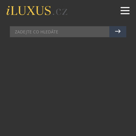
MOTOCYKLY
|
10.5.2022
|
MAREK ZELENÝ
LIBOR PODMOL SEDLÁ
MOTORKY BMW Z INVELTU JIŽ
DRUHOU SEZÓNU
Motorkářská sezóna je již v plném proudu. I letos
se klienti Inveltu mohou těšit ze zkušeností
odborníka na slovo vzatého, freestyle
motokrosáře a mistra světa Libora Podmola, který
i tento rok bude prohánět a testovat motorky
BMW z Inveltu.
Své poznatky a zkušenosti bude sdílet nejen s