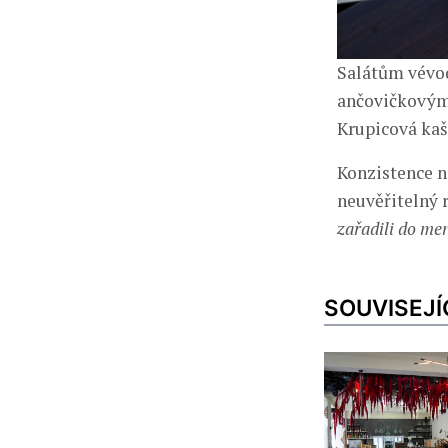
Salátům vévod
ančovičkovým 
Krupicová ka
Konzistence n
neuvěřitelný 
zařadili do men
SOUVISEJÍ