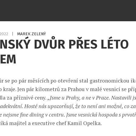
.2022
|
MAREK ZELENÝ
ÍNSKÝ DVŮR PŘES LÉTO
REM
r se po pár měsících po otevření stal gastronomickou i
kraje. Jen pár kilometrů za Prahou v malé vesnici se při
dla za příznivé ceny.
„Jsme u Prahy, a ne v Praze. Nastavili j
adekvátní. Hosté nás upozorňují, že to není ani možné, co za
e nejsme fine dining v centru. Jsme vesnická hospoda s prvotř
 říká majitel a executive chef Kamil Opelka.