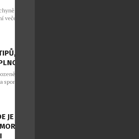
chyně potká s
í večeře, ale
sty na cestu
 regiony.
NEFRIENDS
atických
TIPŮ, JAK
teční v
APLNO
rozeně jako
 a spontánní
lo také v
e sedmým
 v případě
nce druhé
E JE
ý každoročně
OMORNÍ
I