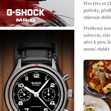
Přes léto se 
polévky, předk
objevuje oblí
Předkrmy jsou
salsicciu, slá
něco k pivu. 
nesmí chybět.