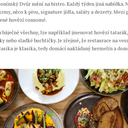
Zlonínský Dvůr mění na bistro. Každý týden jiná nabídka. 
rmy, něco k pivu, signature jídla, saláty a dezerty. Mezi
bené hovězí consomé.
 báječné všechny, lze například jmenovat hovězí tatarák
vky nebo sladké buchtičky. Je zřejmé, že restaurace na ves
Klasika je klasika, tedy domácí nakládaný hermelín a dom