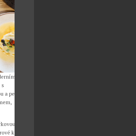
oderním
 s
u a petrželí
emem,
čkovou z
rové knedlíky