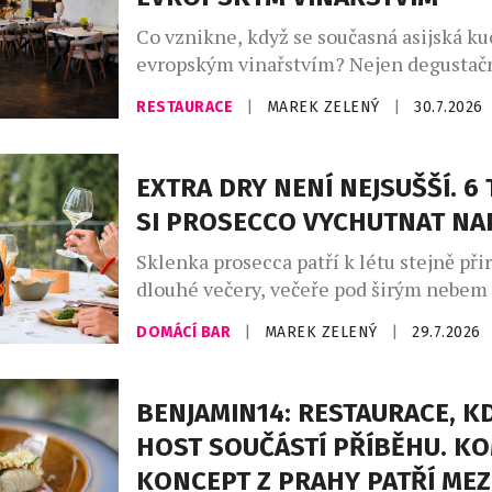
Co vznikne, když se současná asijská ku
evropským vinařstvím? Nejen degustačn
série výjimečných večerů, které zvou ho
RESTAURACE
|
MAREK ZELENÝ
|
30.7.2026
napříč kontinenty, chutěmi i vinařskými
Café Buddha Group ve spolupráci s WI
připravila na podzim 2026 sérii tří tem
EXTRA DRY NENÍ NEJSUŠŠÍ. 6 
degustačních večerů. Dva z nich se usku
SI PROSECCO VYCHUTNAT N
restauraci PRU58, jeden v […]
Sklenka prosecca patří k létu stejně při
dlouhé večery, večeře pod širým nebem
setkání s přáteli. Své pevné místo si naš
DOMÁCÍ BAR
|
MAREK ZELENÝ
|
29.7.2026
našich skleničkách. Česká republika j
největším dovozcem prosecca na světě a
jemně perlivého frizzante jí patří doko
BENJAMIN14: RESTAURACE, KD
místo. Mezinárodní den prosecca, kter
HOST SOUČÁSTÍ PŘÍBĚHU. K
připadá na […]
KONCEPT Z PRAHY PATŘÍ MEZ