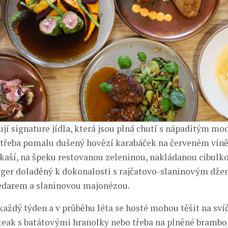
ují signature jídla, která jsou plná chutí s nápaditým m
třeba pomalu dušený hovězí karabáček na červeném víně
aší, na špeku restovanou zeleninou, nakládanou cibulko
ger doladěný k dokonalosti s rajčatovo-slaninovým dž
edarem a slaninovou majonézou.
 každý týden a v průběhu léta se hosté mohou těšit na sví
eak s batátovými hranolky nebo třeba na plněné brambo