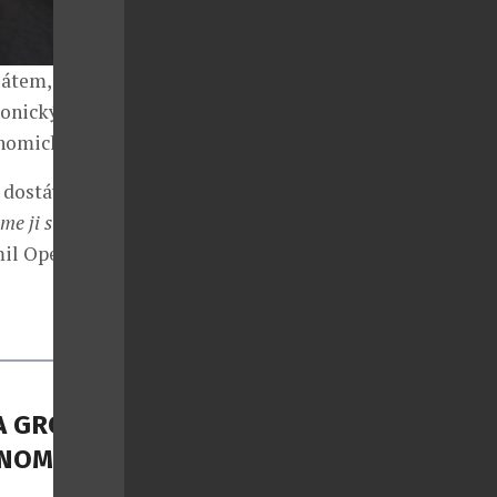
látem,
onický.
nomické nebe.
 dostává
me ji s hrdostí
il Opelka.
A GROUP
NOMII S