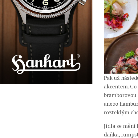
Pak už násled
akcentem. Co 
bramborovou k
anebo hambur
rozteklým ch
Jídla se mění
daňka, rumpst