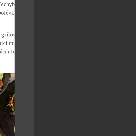
Nechybí
 polévkami se
, grilovanou
nici musí mít
ácí utopenci