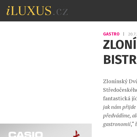
GASTRO
|
20.7
ZLON
BIST
Zlonínský Dvů
Středočeského 
fantastická jí
jak nám přijde 
předvádíme, al
gastronomií
,“