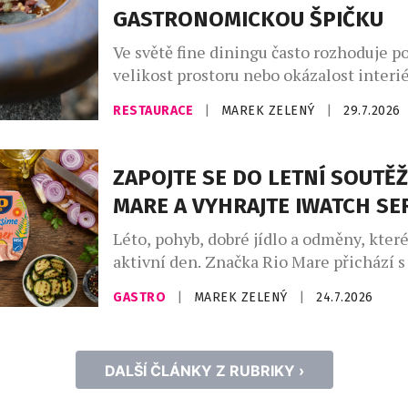
GASTRONOMICKOU ŠPIČKU
Ve světě fine diningu často rozhoduje po
velikost prostoru nebo okázalost interié
Restaurace Benjamin14, která otevřela 
RESTAURACE
|
MAREK ZELENÝ
|
29.7.2026
roce 2018 v pražských Vršovicích, se vy
opačnou cestou. Místo co největší kapac
prostor pro pouhých deset hostů. Místo
ZAPOJTE SE DO LETNÍ SOUTĚŽ
servisu přišel osobní dialog. A místo o
MARE A VYHRAJTE IWATCH SER
kuchyní a hostem vznikla restaurace, […
Léto, pohyb, dobré jídlo a odměny, kter
aktivní den. Značka Rio Mare přichází s
soutěží, ve které můžete od 1. 7. do 31. 
GASTRO
|
MAREK ZELENÝ
|
24.7.2026
stylové iWatch Series 11 nebo každý de
jógamatku Rio Mare. Princip je jednoduc
koupit produkt Rio Mare, zaregistrovat
DALŠÍ ČLÁNKY Z RUBRIKY ›
jste ve […]