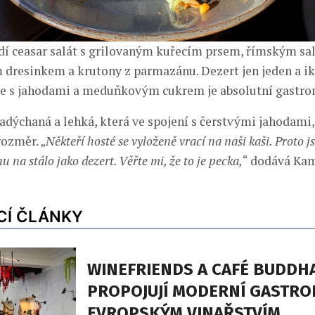
í ceasar salát s grilovaným kuřecím prsem, římským sa
dresinkem a krutony z parmazánu. Dezert jen jeden a ik
še s jahodami a meduňkovým cukrem je absolutní gastro
adýchaná a lehká, která ve spojení s čerstvými jahodami,
rozměr. „
Někteří hosté se vyloženě vrací na naši kaši. Proto js
u na stálo jako dezert. Věřte mi, že to je pecka,
“ dodává Kam
CÍ ČLÁNKY
WINEFRIENDS A CAFÉ BUDDH
PROPOJUJÍ MODERNÍ GASTRO
EVROPSKÝM VINAŘSTVÍM