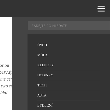
ÚVOD
MÓDA
konou
KLENOTY
pravují
HODINKY
sme ceny tak,
TECH
 tyto ceny
ídní
AUTA
BYDLENÍ