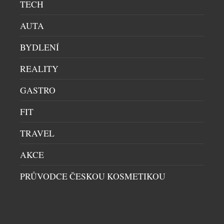
TECH
na závěr lehce od spodu nahoru jednou
promíchejte.
AUTA
BYDLENÍ
SOUVISEJÍCÍ ČLÁNKY
REALITY
GASTRO
FIT
TRAVEL
AKCE
PRŮVODCE ČESKOU KOSMETIKOU