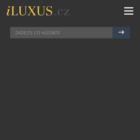
GASTRO
|
20.7.2022
|
MAREK ZELENÝ
ABY BYL VÁŠ GIN & TONIC
DOKONALÝ PO VŠECH
STRÁNKÁCH
Světově populární drink Gin & Tonic, známý také
jako „G&T“, je stálicí většiny barů a je velice
snadné připravit si ho i v domácích podmínkách.
Na výsluní se hřeje už nepočítaně dlouho, je proto
i perfektním drinkem do nadcházejících slunných
dní a horkých večerů. V jednoduchosti je krása,
míchá se v poměru jeden díl ginu na tři díly
toniku. Říká se, že drink může být jen tak dobrý,