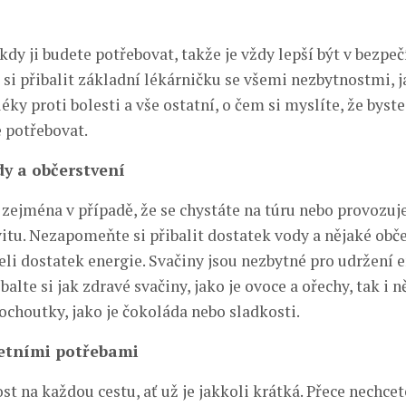
kdy ji budete potřebovat, takže je vždy lepší být v bezpečí
i přibalit základní lékárničku se všemi nezbytnostmi, j
léky proti bolesti a vše ostatní, o čem si myslíte, že byst
 potřebovat.
y a občerstvení
 zejména v případě, že se chystáte na túru nebo provozuj
vitu. Nezapomeňte si přibalit dostatek vody a nějaké obče
želi dostatek energie. Svačiny jsou nezbytné pro udržení
alte si jak zdravé svačiny, jako je ovoce a ořechy, tak i n
ochoutky, jako je čokoláda nebo sladkosti.
letními potřebami
st na každou cestu, ať už je jakkoli krátká. Přece nechcet