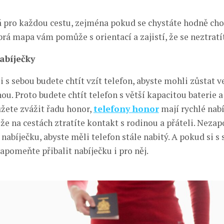
á pro každou cestu, zejména pokud se chystáte hodně cho
rá mapa vám pomůže s orientací a zajistí, že se neztratí
abíječky
s sebou budete chtít vzít telefon, abyste mohli zůstat ve
nou. Proto budete chtít telefon s větší kapacitou baterie 
žete zvážit řadu honor,
telefony honor
mají rychlé nabí
že na cestách ztratíte kontakt s rodinou a přáteli. Neza
 nabíječku, abyste měli telefon stále nabitý. A pokud si s
apomeňte přibalit nabíječku i pro něj.