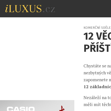
KOMERČNÍ SDĚLE
12 VĚ
PŘÍŠT
Chystáte se n
nezbytných vě
zapomenete n
12 základníc
Nezáleží na t
měli mít těch