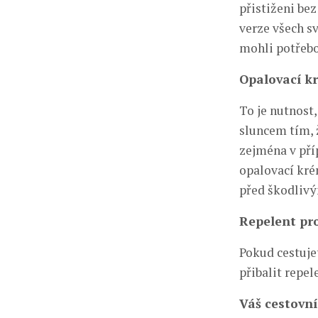
přistiženi be
verze všech sv
mohli potřebo
Opalovací k
To je nutnost
sluncem tím, ž
zejména v příp
opalovací kré
před škodlivý
Repelent pr
Pokud cestuje
přibalit repe
Váš cestovní