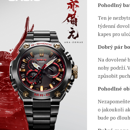
Pohodlný ba
Ten je nezbytn
týdenní dovol
kapes pro ulo
Dobrý pár b
Na dovolené b
nohy podrží. 
způsobit puch
Pohodlné ob
Nezapomeňte si
o jakoukoli ak
bude po dlouh