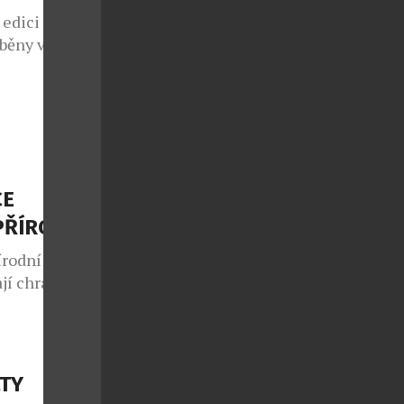
 edici pro
áběny v
cházejí z
 Za stávající
u i interiéru
odelu S-
on bude
CE
PŘÍRODU
írodní
jí chránit
ácných mincí
ký unikát.
nově objevují
en Gate svou
LTY
ává hold