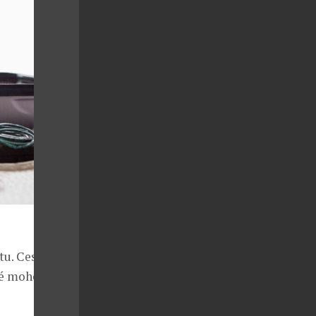
tu. Cestovní
eré mohou