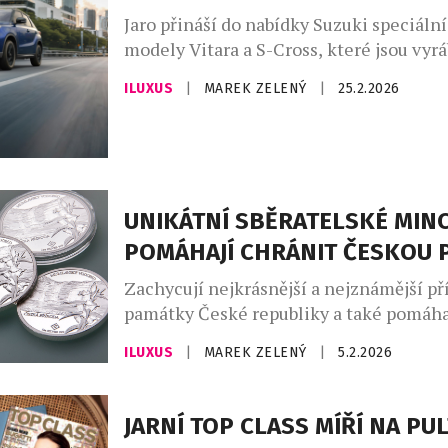
Jaro přináší do nabídky Suzuki speciální
modely Vitara a S-Cross, které jsou vyr
maďarské továrně od února 2026. Obě vy
ILUXUS
|
MAREK ZELENÝ
|
25.2.2026
nejvyššího výbavového stupně Elegance.
cenu přinášejí odlišně zbarvení exteriér
a nové barevné provedení karoserie u m
Cross. Model Suzuki Vitara Black Editi
nabízen ve třech barevných […]
UNIKÁTNÍ SBĚRATELSKÉ MIN
POMÁHAJÍ CHRÁNIT ČESKOU 
Zachycují nejkrásnější a nejznámější př
památky České republiky a také pomáha
přírodu v českých regionech. Pětice vz
ILUXUS
|
MAREK ZELENÝ
|
5.2.2026
tak nabízí mnohem víc než jen sběratels
Nejkrásnější české přírodní památky se 
na mincích. Tuzemská společnost Gold
JARNÍ TOP CLASS MÍŘÍ NA PU
novou sérií nazvanou Česká příroda vzd