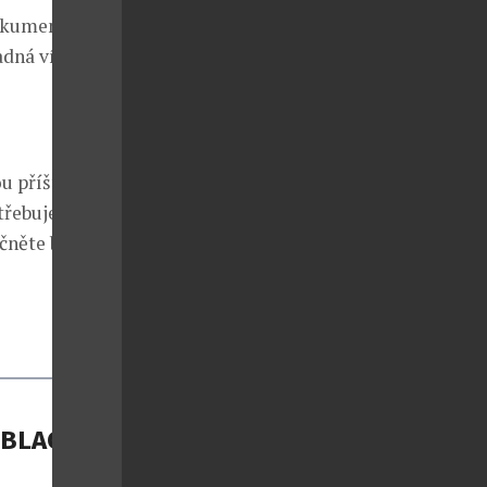
dokumenty,
padná víza nebo
 příští cestu.
třebujete,
čněte balit! A
 BLACK