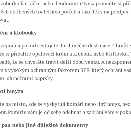
z zubního kartáčku nebo deodorantu! Nezapomeňte si přib
ých oblíbených toaletních potřeb a také léky na předpis, 
vat.
rém a klobouky
, zejména pokud cestujete do slunečné destinace. Chraňte
e si přibalíte opalovací krém a klobouk nebo kšiltovku. 
adě, že se chystáte trávit delší dobu venku. A nezapomeň
m s vysokým ochranným faktorem SPF, který ochrání va
mi slunečními paprsky.
oti hmyzu
te na místo, kde se vyskytují komáři nebo jiný hmyz, ne
lent. Pomůže vám je od sebe odehnat a zabrání vám v poko
 pas nebo jiné důležité dokumenty