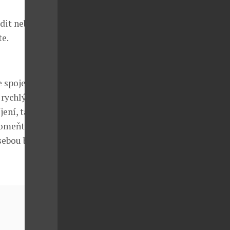
dit nebo
te.
 spojení s
a rychlým
jení, takže se
pomeňte si s
 sebou berete