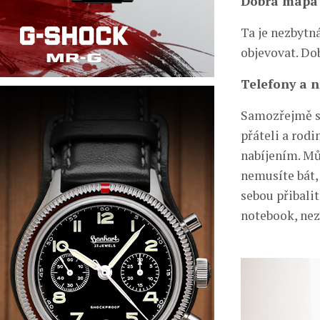
Dobrá mapa
Ta je nezbytn
objevovat. Dob
Telefony a n
Samozřejmě si 
přáteli a rodi
nabíjením. Mů
nemusíte bát, 
sebou přibalit
notebook, nez