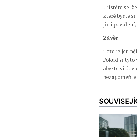
Ujistěte se, ž
které byste si
jiná povolení
Závěr
Toto je jen ně
Pokud si tyto 
abyste si dovo
nezapomeňte s
SOUVISEJÍ