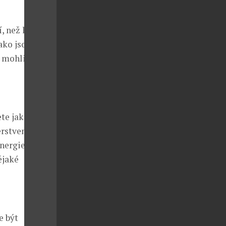
, než litovat.
ako jsou
e mohli v
ete jakoukoli
rstvení,
 energie během
ějaké
e být