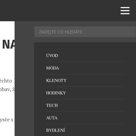
 NA
ÚVOD
MÓDA
ěchto 12
KLENOTY
obav, že
HODINKY
TECH
AUTA
yste s sebou
BYDLENÍ