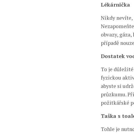
Lékárnička
Nikdy nevíte, 
Nezapomeňte s
obvazy, gáza, 
případě nouze
Dostatek vod
To je důležité
fyzickou akti
abyste si udr
průzkumu. Přib
požitkářské p
Taška s toa
Tohle je nutno