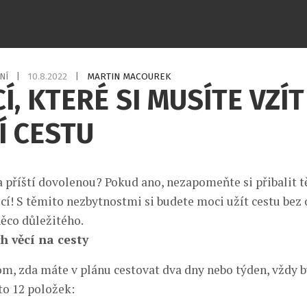
NÍ
|
10.8.2022
|
MARTIN MACOUREK
CÍ, KTERÉ SI MUSÍTE VZÍT
Í CESTU
a příští dovolenou? Pokud ano, nezapomeňte si přibalit t
cí! S těmito nezbytnostmi si budete moci užít cestu bez 
ěco důležitého.
h věcí na cesty
om, zda máte v plánu cestovat dva dny nebo týden, vždy b
to 12 položek: