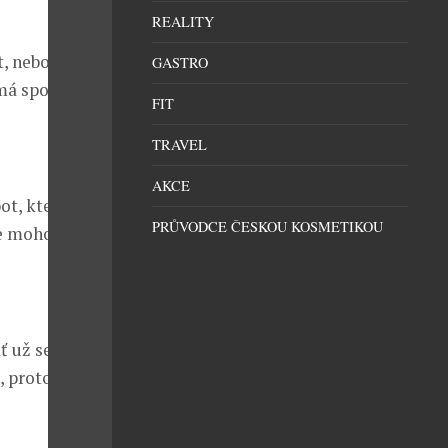
REALITY
t, nebo na
GASTRO
 má spoustu
FIT
TRAVEL
AKCE
ot, který vaše
PRŮVODCE ČESKOU KOSMETIKOU
že mohou často
ť už se jedná
, protože to