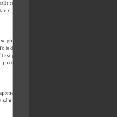
alit cestovní
které byste
 se před
To je důležité
te si přibalit
ši pokožku
zapomeňte si
usání.