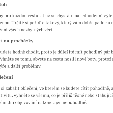
toh
ý pro každou cestu, ať už se chystáte na jednodenní výle
enou. Určitě si pořiďte takový, který vám dobře padne a
žení všech nezbytných věcí.
ot na procházky
udete hodně chodit, proto je důležité mít pohodlný pár b
Vyhněte se tomu, abyste na cestu nosili nové boty, proto
ýře a další problémy.
lečení
 zabalit oblečení, ve kterém se budete cítit pohodlně, a
tivitu. Vyhněte se všemu, co je příliš těsné nebo stahující
ém dni objevování nakonec jen nepohodlné.