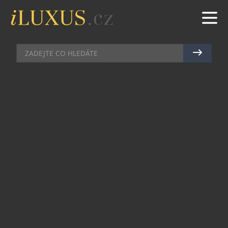
HODINKY
|
11.8.2022
|
MAREK ZELENÝ
POTÁPKY PRIM PRO TY, KDO SE
NEBOJÍ VÝZEV
Svět ticha, jen modrá hlubina a vy. Objevování
nového, zkoumání nepoznaného. To je potápění.
Za odvahu se vám odmění. Zachytíte kousek
věčnosti. Vteřiny, minuty… Nádherný záhadný
svět, kde čas plyne stejně jako voda, inspiroval
novoměstského výrobce hodinek k vytvoření
limitované edice PRIM POTÁPKY.