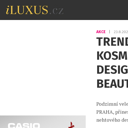
AKCE
|
23.8.20
TREN
KOSM
DESIG
BEAU
Podzimní vele
PRAHA, přines
nehtového des