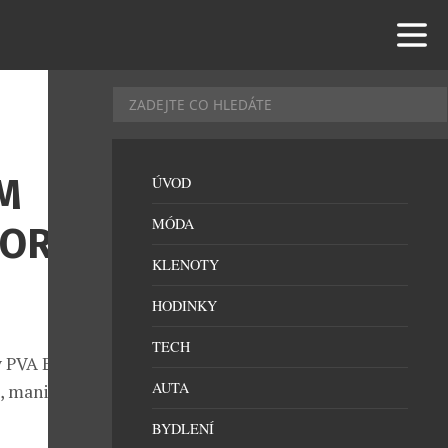
M
ÚVOD
MÓDA
FOR
KLENOTY
HODINKY
TECH
 v PVA EXPO
AUTA
, manikúry,
BYDLENÍ