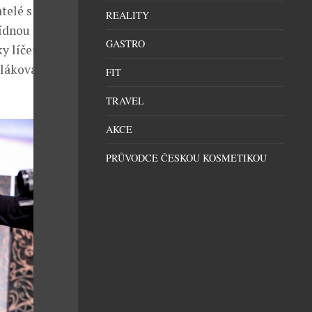
telé s
REALITY
bídnou
GASTRO
y líčení pro
láková.
FIT
TRAVEL
AKCE
PRŮVODCE ČESKOU KOSMETIKOU