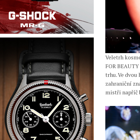
Veletrh kosme
FOR BEAUTY tr
trhu. Ve dvou
zahraniční zna
mistři napříč