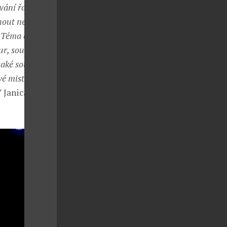
ání řas a lash
minout nemohu
 Téma otevírá
our, současným
také soutěž
 mistrovství v
 Janica