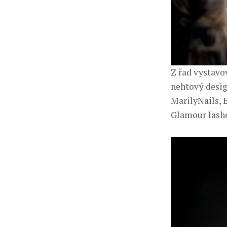
Z řad vystavo
nehtový desig
MarilyNails, E
Glamour lashe