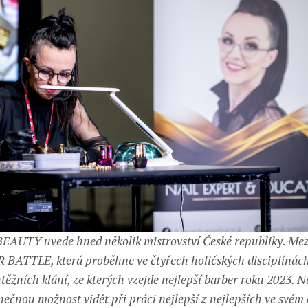
EAUTY uvede hned několik mistrovství České republiky. Me
BATTLE, která proběhne ve čtyřech holičských disciplínách,
ěžních klání, ze kterých vzejde nejlepší barber roku 2023. N
nečnou možnost vidět při práci nejlepší z nejlepších ve svém