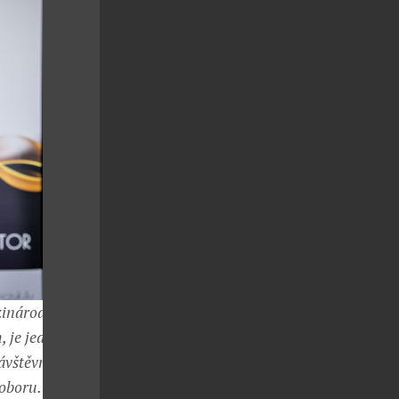
zinárodní
 je jedním z
ávštěvníci tak
 oboru.