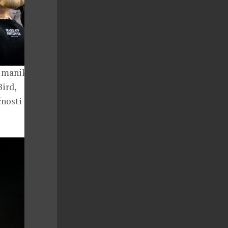
í manikérky a
ird,
čnosti