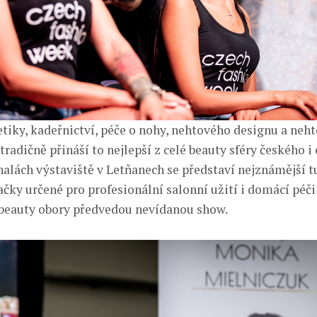
tiky, kadeřnictví, péče o nohy, nehtového designu a ne
adičně přináší to nejlepší z celé beauty sféry českého i
 halách výstaviště v Letňanech se představí nejznámější 
čky určené pro profesionální salonní užití i domácí péči 
 beauty obory předvedou nevídanou show.