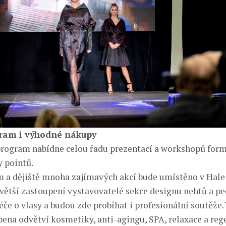
ram i výhodné nákupy
rogram nabídne celou řadu prezentací a workshopů for
y pointů.
 a dějiště mnoha zajímavých akcí bude umístěno v Hale
větší zastoupení vystavovatelé sekce designu nehtů a pe
éče o vlasy a budou zde probíhat i profesionální soutěže.
ena odvětví kosmetiky, anti-agingu, SPA, relaxace a reg