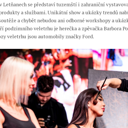
 v Letňanech se představí tuzemští i zahraniční vystavova
produkty a službami. Unikátní show a ukázky trendů na
outěže a chybět nebudou ani odborné workshopy a ukázk
áří podzimního veletrhu je herečka a zpěvačka Barbora Po
ozy veletrhu jsou automobily značky Ford.