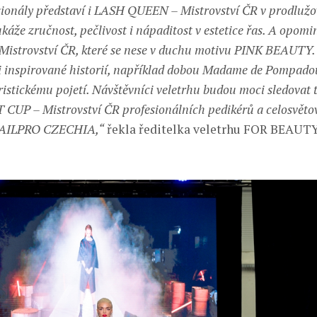
ionály představí i LASH QUEEN – Mistrovství ČR v prodlužov
 ukáže zručnost, pečlivost i nápaditost v estetice řas. A opo
istrovství ČR, které se nese v duchu motivu PINK BEAUTY.
i inspirované historií, například dobou Madame de Pompad
ristickému pojetí. Návštěvníci veletrhu budou moci sledovat 
P – Mistrovství ČR profesionálních pedikérů a celosvětové
 NAILPRO CZECHIA,“
řekla ředitelka veletrhu FOR BEAUTY