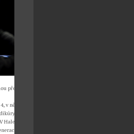
mou přednášek
 4, v němž
dikúry,
 V Hale 3
enerace.