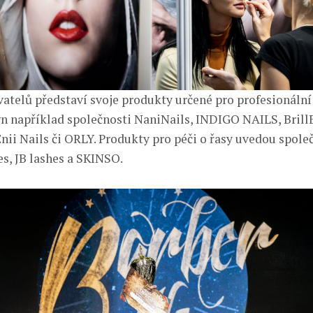
vatelů představí svoje produkty určené pro profesionáln
n například společnosti NaniNails, INDIGO NAILS, BrillB
nii Nails či ORLY. Produkty pro péči o řasy uvedou spole
s, JB lashes a SKINSO.