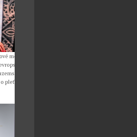
htové modeláže
 evropského
tuzemské i
o pleť a