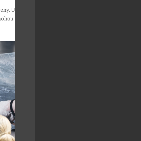
ceny. Ukázky
mohou využít i