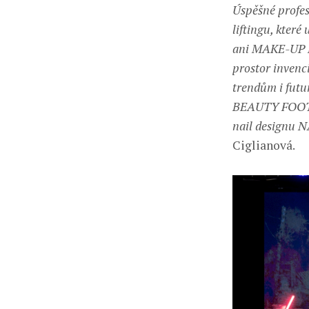
Úspěšné profes
liftingu, které
ani MAKE-UP M
prostor invenc
trendům i futu
BEAUTY FOOT CU
nail designu
Ciglianová.