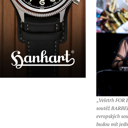
„
Veletrh FOR B
soutěž BARBER 
evropských sout
budou mít jedi