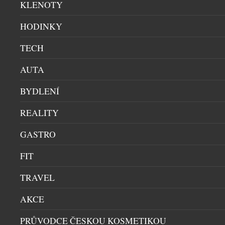
KLENOTY
program uvedení zcela nových modelů v historii
značky Mercedes-Benz pokračuje také v České
HODINKY
republice. Tenisový turnaj WTA Livesport Prague
Open 2026 je místem pro národní premiéru
TECH
Mercedes-Benz VLE. Mercedes-Benz […]
AUTA
BYDLENÍ
REALITY
GASTRO
FIT
TRAVEL
UNIKÁTNÍ VŮZ PRO DIGITÁLNÍ NADVLÁDU
HRÁČŮ PO CELÉM SVĚTĚ VE HŘE CALL OF
AKCE
DUTY
PRŮVODCE ČESKOU KOSMETIKOU