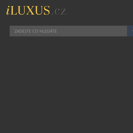
AUTA
|
9.2.2023
|
MAREK ZELENÝ
JAK V AUTĚ BEZPEČNĚ
PŘEVÁŽET LYŽE A SNOWBOARD
Chystáte se na hory? Máte nachystané lyže,
snowboard a veškeré další vybavení, ale nevíte,
jak vše správně a bezpečně poskládat do auta a
převézt? Možností je hned několik.
První a zřejmě nejpohodlnější variantou je střešní
box, kam se vejde nejen několikero párů lyží či
snowboard, ale díky stovkám litrů objemu i
zavazadla, nebo třeba pouzdro s helmou či
botami. Navíc na vaše vybavení cestou neprší či