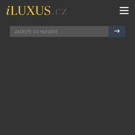
DEGUSTACE
|
21.2.2023
|
JAN PEŠEK
CHCETE OCHUTNAT 700
NEJLEPŠÍCH VÍN BĚHEM
JEDNOHO ODPOLEDNE?
Zdá se vám to nemožné? Nikoli, pokud si koupíte
vstupenku na březnovou Galadegustaci
medailových vín Prague Wine Trophy. Koná se v
Michnově paláci na pražské Malé Straně, na
adrese Michnův palác, Újezd 450/40, 118 00 Praha
1, ve čtvrtek 2. března 2023 od 16 do 20 hodin.