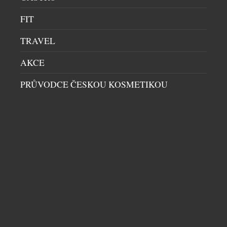
FIT
TRAVEL
AKCE
PRŮVODCE ČESKOU KOSMETIKOU
RESTAURACE TRITON: INSPIRACE Z PÁNA
PRSTENŮ A TAJNÝ KLENOT Z BRAZÍLIE
DEGUSTACE
|
12.5.2025
O novém menu zážitkové restaurace Triton si
štěbetají snad už i vrabci z Františkánské zahrady.
Dokonale vyladěné pokrmy z dílny talentovaného
šéfkuchaře Tomáše Kohúta překvapují ve všech
směrech. Nejen vizuální či chuťovou podobou, ale
také použitím mnoha neznámých či netradičních
surovin. Proto nás zajímalo, co ho při tvorbě menu