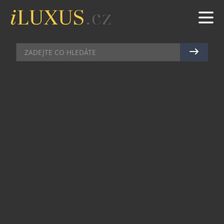
KOSMETIKA
|
16.3.2023
|
MAREK ZELENÝ
VELETRH FOR BEAUTY NABÍDNE
NOVINKY A TRENDY PRO
LETOŠNÍ ROK
Jarní veletrh krásy a zdraví FOR BEAUTY, který se
koná ve dnech 24.–25. března v PVA EXPO
PRAHA, se blíží. Na jednom místě najdete mnoho
profesionálních značek ze světa kosmetiky, nail
designu, pedikúry a vlasové péče. Kromě
výhodných nákupů za veletržní ceny se
návštěvníci mohou těšit i na bohatý doprovodný
program. Tváří veletrhu se pro rok 2023 stala