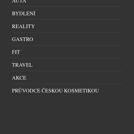
AUTA
módního návrháře Osmanyho Laffity. „Vrstvení a
kombinování vůní je velkým trendem, který já
BYDLENÍ
osobně miluji a inspiroval jsem se jím […]
REALITY
GASTRO
FIT
TRAVEL
AKCE
PRŮVODCE ČESKOU KOSMETIKOU
ČESKÉ NICHE PARFÉMY FURIOSA JSOU NYNÍ