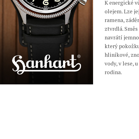
K energické v
olejem. Lze je
ramena, záděr
ztvrdlá. Smě
navrátí jemno
který pokožku
hliníkové, zn
vody, v lese,
rodina.