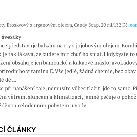
rty Broskvový s arganovým olejem, Candy Soap, 20 ml/132 Kč,
ca
a švestky
ince představuje balzám na rty s jojobovým olejem. Komb
k je tak lákavá, že budete mít chuť ho sníst. I kdybyste to 
ložení obsahuje jen bambucké a kakaové máslo, avokádový
 přírodního vitaminu E. Vše jedlé, žádná chemie, bez oba
é děti.
že při nanášení taje, nemusíte vůbec tlačit, jde to samo. P
m větrem, sluncem a klimatizací, jemně pečuje o pokožk
ážděnou celodenním pobytem u vody.
CÍ ČLÁNKY