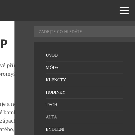
AP
ÚVOD
vé přírodní
MÓDA
promyšlené
KLENOTY
HODINKY
je a nedráždí
TECH
né bambucké a
AUTA
 zápachu
atého, který
BYDLENÍ