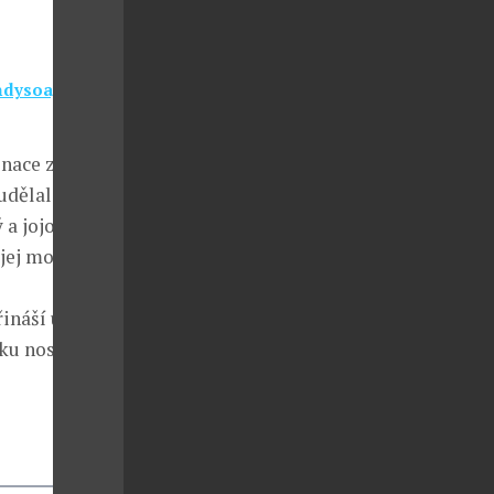
ndysoap.cz
inace zralých
udělali, nic by
 a jojobový
v jej mohou
řináší úlevu
u nosu, čela