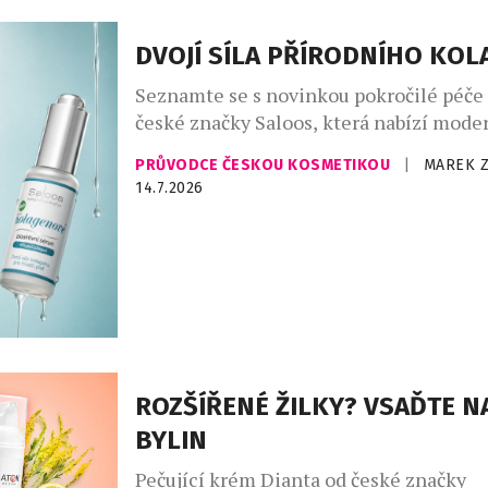
DVOJÍ SÍLA PŘÍRODNÍHO KO
Seznamte se s novinkou pokročilé péče 
české značky Saloos, která nabízí moder
zlepšení elasticity a omlazení pleti. Bi
PRŮVODCE ČESKOU KOSMETIKOU
|
MAREK 
sérum podporuje přirozenou syntézu ko
14.7.2026
pleti a přispívá k jejímu plnějšímu, hla
vzhledu. Kolagen je základní strukturál
zajišťující pevnost a celkovou „vyplněno
která se s věkem přirozeně snižuje, což 
ROZŠÍŘENÉ ŽILKY? VSAĎTE NA
BYLIN
Pečující krém Dianta od české značky