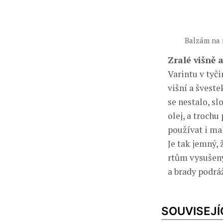
Balzám na 
Zralé višně 
Varintu v tyč
višní a šveste
se nestalo, s
olej, a trochu
používat i mal
Je tak jemný, 
rtům vysušený
a brady podr
SOUVISEJÍ