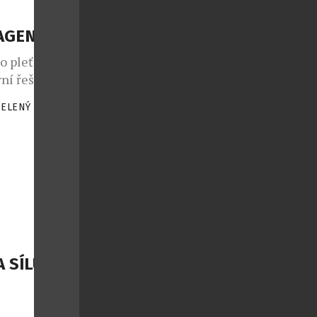
LAGENU
o pleť od
ní řešení pro
oaktivní
ZELENÝ
|
lagenu v
dšímu
ní bílkovina
st“ pleti,
[…]
 SÍLU