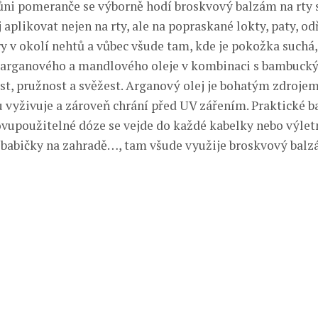
ůni pomeranče se výborně hodí broskvový balzám na rty
j aplikovat nejen na rty, ale na popraskané lokty, paty, o
y v okolí nehtů a vůbec všude tam, kde je pokožka suchá
s arganového a mandlového oleje v kombinaci s bambuck
st, pružnost a svěžest. Arganový olej je bohatým zdrojem
 vyživuje a zároveň chrání před UV zářením. Praktické ba
ovupoužitelné dóze se vejde do každé kabelky nebo výlet
 u babičky na zahradě…, tam všude využije broskvový balz