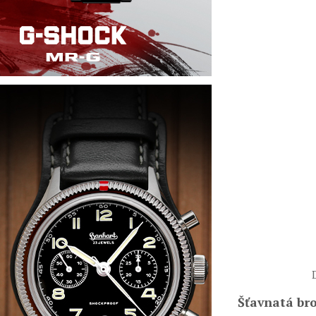
Šťavnatá br