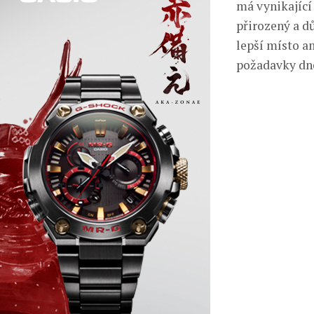
má vynikající 
přirozený a dů
lepší místo a
požadavky dne