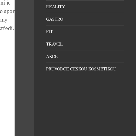
ní je
REALITY
o sportu je
hny
GASTRO
tředí.
FIT
TRAVEL
AKCE
PRŮVODCE ČESKOU KOSMETIKOU