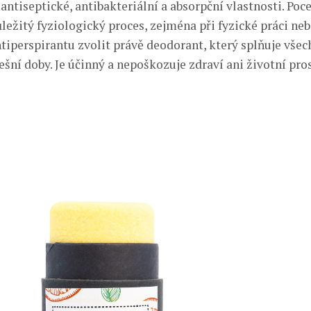
antiseptické, antibakteriální a absorpční vlastnosti. Poce
ležitý fyziologický proces, zejména při fyzické práci neb
ntiperspirantu zvolit právě deodorant, který splňuje všec
šní doby. Je účinný a nepoškozuje zdraví ani životní pros