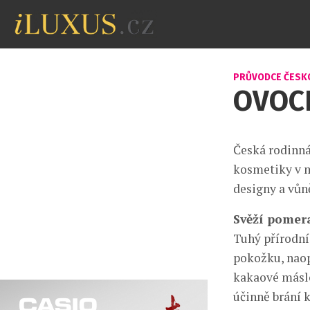
PRŮVODCE ČESK
OVOC
Česká rodinná
kosmetiky v 
designy a vůn
Svěží pomer
Tuhý přírodní
pokožku, naop
kakaové máslo
účinně brání 