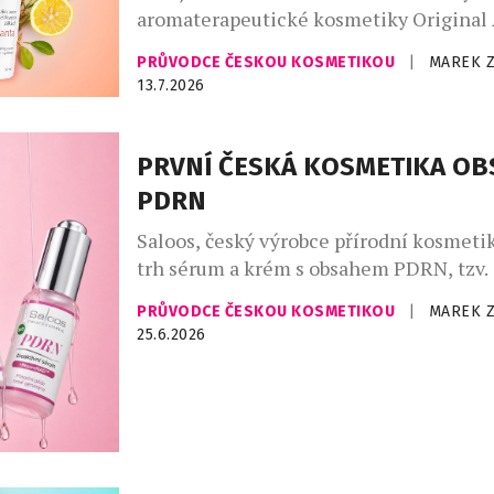
aromaterapeutické kosmetiky Original
šetrnou každodenní péči pleti se sklon
PRŮVODCE ČESKOU KOSMETIKOU
|
MAREK 
rozšířeným žilkám a začervenání. Lehká
13.7.2026
receptura citlivou pokožku zklidňuje, po
pomáhá jí navrátit svěží, sjednocený vz
příjemně zvláčňuje, vyživuje a podporuje
PRVNÍ ČESKÁ KOSMETIKA OBS
přirozenou ochrannou bariéru. Díky leh
PDRN
vstřebatelné textuře je ideální pro kaž
Saloos, český výrobce přírodní kosmetik
trh sérum a krém s obsahem PDRN, tzv. 
molekuly, která účinně stimuluje činno
PRŮVODCE ČESKOU KOSMETIKOU
|
MAREK 
buněk. Je čistě přírodní, získává se z rýže
25.6.2026
najdeme v korejské kosmetice a aktuáln
nejpokročilejším beauty ingrediencím
na regeneraci a viditelné omlazení. Bio
přírodní sérum podporuje obnovu pleti, 