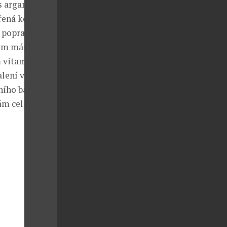
 s arganovým
dřená kolena a
, popraskaná a
ým máslem jí
 vitaminu E,
lení v
ního batohu. U
ám celá