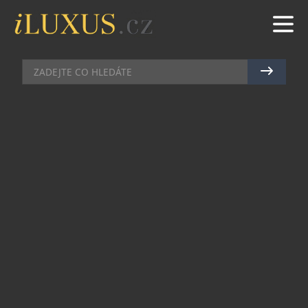
DECOR
|
26.5.2023
|
VIVIEN VOLDŘICHOVÁ
SVÍTIDLO EVE FLARE MÁ NOVOU
VERZI
Společnost Eve Systems představila inovované
mobilní chytré svítidlo EVE Flare, které se nově
může těšit z podpory standardu Thread. Dobijí se
na praktické interiérové základně, kde může
sloužit jako elegantní náladové osvětlení zářící
všemi barvami duhy.
Snadno tak vykouzlí romantickou atmosféru při
významné večeři, sváteční náladu při večeru s
rodinou, nebo třeba jasné bílé světlo, kdykoli se