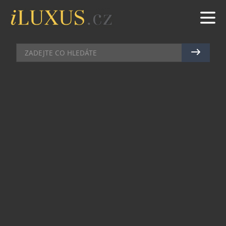
DEGUSTACE
|
16.6.2023
|
BŘETISLAV ROTT
TÝM INOVATIVNÍ KUCHYNĚ
PAPILIO RESTAURANTU PRO VÁS
KONCERTUJE I BĚHEM LÉTA
Posezení v Papilio restaurantu je gurmánským
zážitkem, který by si neměl nechat ujít žádný
obdivovatel kuchařského umění. V moderní fine
dining restauraci, která nabízí nevšední
gastronomický zážitek za použití sezonních a
udržitelných produktů, je host skutečným králem.