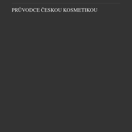
PRŮVODCE ČESKOU KOSMETIKOU
ROBERTO COIN: KDYŽ JEDINÝ ŠPERK NESTAČÍ
KLENOTY
|
3.8.2026
Existují šperky, které upoutají pozornost svou
krásou. A pak jsou takové, které inspirují k tomu,
aby vznikl celý osobní příběh. Přesně tímto směrem