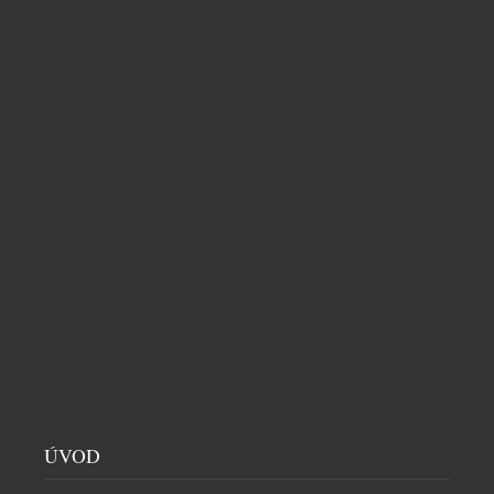
Od nejjednodušších až po nejsložitější, šperky s
čistými liniemi zdobí kaskády zrnek, jež se jemně
ÚVOD
pohybují v rytmu hravé elegance.