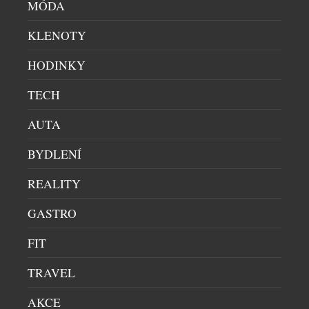
MÓDA
Tváří kampaně Grain de Café, inspirované
osobností a talentem Grace Kelly, jež je
KLENOTY
neodmyslitelně spjata s Francouzskou riviérou a
HODINKY
zlatým věkem kinematografie, se stala americká
herečka Elle Fanning.
TECH
AUTA
SOUVISEJÍCÍ ČLÁNKY
BYDLENÍ
REALITY
GASTRO
FIT
TRAVEL
AKCE