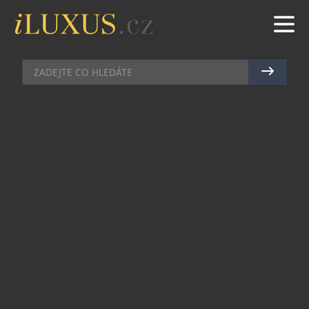
KLENOTY
|
16.6.2023
|
JAN PEŠEK
ČISTÁ KRÁSA KÁVOVÉHO ZRNA V
NOVÉ KOLEKCI CARTIER GRAIN
DE CAFÉ
Je to otázka vize a zvědavosti, která domu Cartier
umožňuje pochopit souvislosti mezi obyčejným a
vzácným a najít v nevyčerpatelném slovníku
přírody inspiraci pro šperk – a proč ne v kávovém
zrnu? Jako skutečný zdroj inspirace, jeho plný a
kulatý tvar inspiroval Cartier k vytvoření
jedinečné kolekce, která je stejně jako jeho vize
přírody: rebelská, svobodná a sofistikovaná,