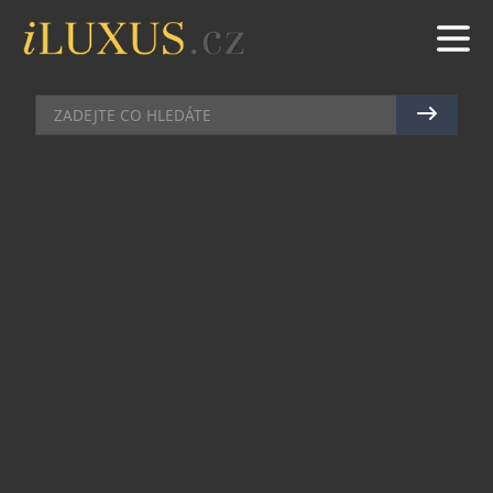
GASTRO
|
27.6.2023
|
MAREK ZELENÝ
ČEŠI I SLOVÁCI BY UVÍTALI VÍCE
ČASU PRO SEBE, PRAVIDELNĚ
PŘESČAS PRACUJE KAŽDÝ
DRUHÝ
Vymanit se z kolotoče pracovních povinností
není zrovna jednoduché. Své o tom ví více než
polovina Čechů i Slováků žijících ve městech,
kteří pracují pravidelně přesčas. Podstatná část z
nich je ve všední dny zaneprázdněna dokonce
natolik, že je pro ně prakticky nemožné najít si
chvilku pro sebe.