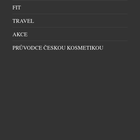
FIT
TRAVEL
AKCE
PRŮVODCE ČESKOU KOSMETIKOU
EXTRA DRY NENÍ NEJSUŠŠÍ. 6 TIPŮ, JAK SI
PROSECCO VYCHUTNAT NAPLNO
DOMÁCÍ BAR
|
29.7.2026
Sklenka prosecca patří k létu stejně přirozeně jako
dlouhé večery, večeře pod širým nebem a spontánní
setkání s přáteli. Své pevné místo si našlo také v
našich skleničkách. Česká republika je sedmým
největším dovozcem prosecca na světě a v případě
jemně perlivého frizzante jí patří dokonce druhé
místo. Mezinárodní den prosecca, který každoročně
připadá na […]