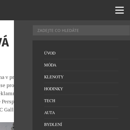
VÁ
ÚVOD
MÓDA
na v pražské
KLENOTY
se proslavil
HODINKY
eklamní
TECH
e Perspicuae
C Gallery.
AUTA
BYDLENÍ