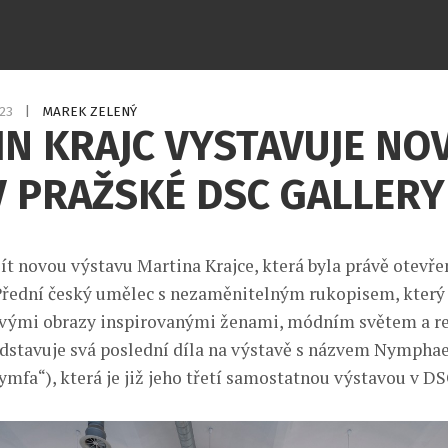
023
|
MAREK ZELENÝ
N KRAJC VYSTAVUJE NO
V PRAŽSKÉ DSC GALLERY
jít novou výstavu Martina Krajce, která byla právě otevře
Přední český umělec s nezaměnitelným rukopisem, který 
vými obrazy inspirovanými ženami, módním světem a r
ředstavuje svá poslední díla na výstavě s názvem Nympha
mfa“), která je již jeho třetí samostatnou výstavou v DS