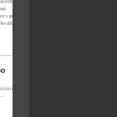
havých
nní
vy v předních
eho dílo Blue
DO
ichází s
h
ozšiřuje ji
ulem Aquatic.
 ručním