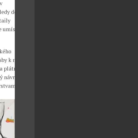
v
hledy do
taily
je umístěna na
ského
sby k malbě,
a plátno nelze
vý návrh
rstvami.