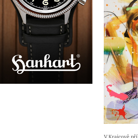
V Krajcově pří