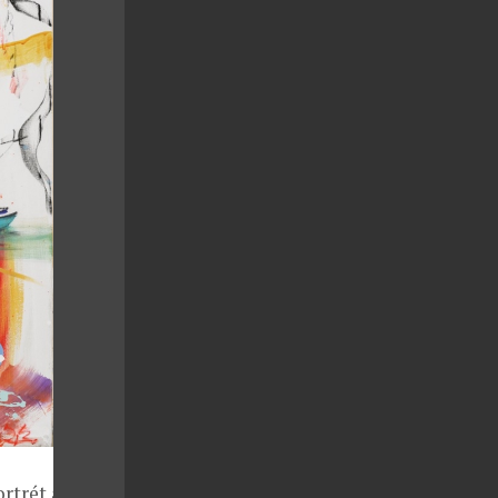
trét a zátiší.