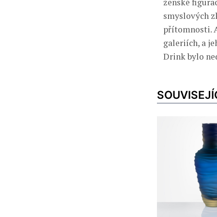
ženské figura
smyslových zk
přítomnosti. 
galeriích, a j
Drink bylo n
SOUVISEJÍ