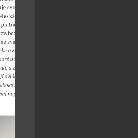
je syntézu,
Jeho zájem o
platňují jako
zv. bezčasí,
lné svádění a
ebe a země se
poré údaje
du, a že jsou
jí ovládat a
Nabokovem v
ymf naplnila i