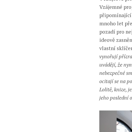
Vzájemné prop
připomínající
mnoho let pře
pozadí pro nej
ideově zasněn
vlastní sklíčen
vynořují přízr
uvádějí, že ny
nebezpečné smrt
ocitají se na 
Lolitě, knize, 
jeho poslední 