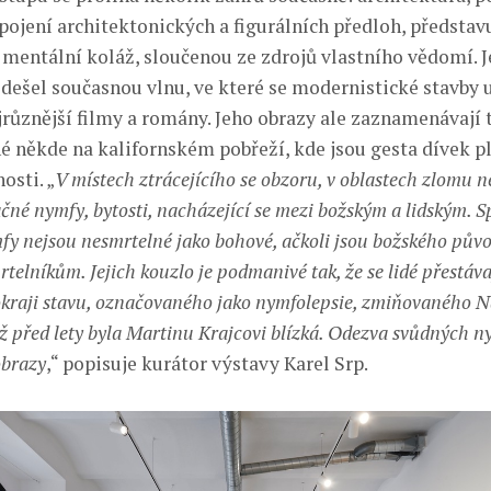
ojení architektonických a figurálních předloh, představu
 mentální koláž, sloučenou ze zdrojů vlastního vědomí. 
dešel současnou vlnu, ve které se modernistické stavby u
různější filmy a romány. Jeho obrazy ale zaznamenávají t
é někde na kalifornském pobřeží, kde jsou gesta dívek p
osti. „
V místech ztrácejícího se obzoru, v oblastech zlomu n
ačné nymfy, bytosti, nacházející se mezi božským a lidským. S
mfy nejsou nesmrtelné jako bohové, ačkoli jsou božského půvo
elníkům. Jejich kouzlo je podmanivé tak, že se lidé přestáva
pokraji stavu, označovaného jako nymfolepsie, zmiňovaného 
jež před lety byla Martinu Krajcovi blízká. Odezva svůdných n
obrazy
,“ popisuje kurátor výstavy Karel Srp.