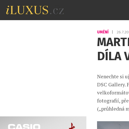
UMĚNÍ
|
26.7.2
MARTI
DÍLA 
Nenechte si u
DSC Gallery. 
velkoformáto
fotografií, p
(„průhledná ny