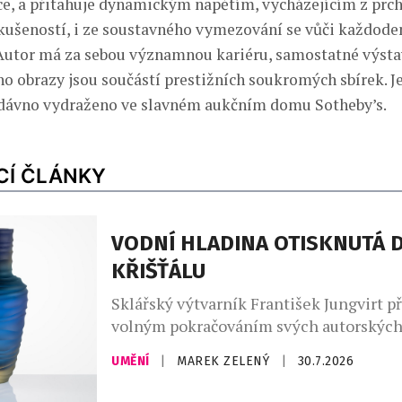
ce, a přitahuje dynamickým napětím, vycházejícím z prc
ušeností, i ze soustavného vymezování se vůči každode
Autor má za sebou významnou kariéru, samostatné výsta
eho obrazy jsou součástí prestižních soukromých sbírek. J
edávno vydraženo ve slavném aukčním domu Sotheby’s.
CÍ ČLÁNKY
VODNÍ HLADINA OTISKNUTÁ 
KŘIŠŤÁLU
Sklářský výtvarník František Jungvirt př
volným pokračováním svých autorskýc
sběratelských kolekcí Garden Unique a r
UMĚNÍ
|
MAREK ZELENÝ
|
30.7.2026
nyní o dva sběratelské unikáty s podtit
Objekty z této edice staví na precizním