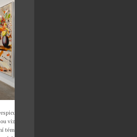
erspicue
ou vizi.
ání tématu