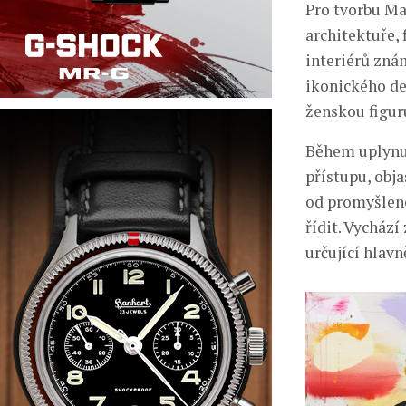
Pro tvorbu Mar
architektuře, 
interiérů zná
ikonického des
ženskou figur
Během uplynul
přístupu, obj
od promyšlené
řídit. Vycház
určující hlav