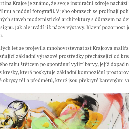
tina Krajce je známo, že svoje inspirační zdroje nachází 
filmu a módní fotografii. V jeho obrazech se prolínají po
mých staveb modernistické architektury s důrazem na de
ignu. Jak ale uvádí již název výstavy, hlavní pozornost 
u.
ých let se projevila mnohovrstevnatost Krajcova malíř
asňující základní výrazové prostředky přecházející od kre
ho tahu štětcem po spontánní vylití barvy, jejíž dopad n
í z kresby, která poskytuje základní kompoziční prostoro
ně obrysy těl a předmětů, které jsou překryté barevnými v