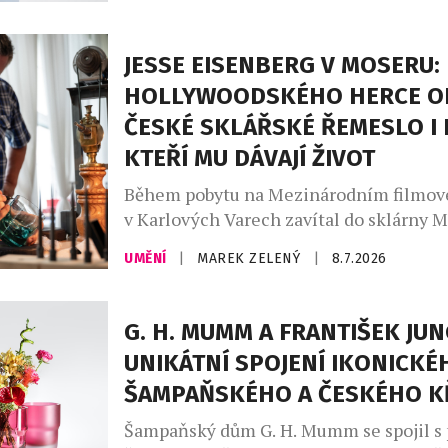
broušení, jež je dílem mistra brusiče Jiř
Jablonec nad Nisou, se nímž dlouhodob
JESSE EISENBERG V MOSERU:
spolupracuje. Nejnovější přírůstky čerpaj
fluidního […]
HOLLYWOODSKÉHO HERCE O
ČESKÉ SKLÁŘSKÉ ŘEMESLO I 
KTEŘÍ MU DÁVAJÍ ŽIVOT
Během pobytu na Mezinárodním filmové
v Karlových Varech zavítal do sklárny 
hollywoodský herec, scenárista a režisé
UMĚNÍ
|
MAREK ZELENÝ
|
8.7.2026
Eisenberg. Návštěva se nesla ve zname
zájmu o české sklářské řemeslo, ale pře
kteří mu dávají tvář. Fascinovalo ho, že 
G. H. MUMM A FRANTIŠEK JUN
let předávají stejné postupy, dovednosti
UNIKÁTNÍ SPOJENÍ IKONICKÉ
generace […]
ŠAMPAŇSKÉHO A ČESKÉHO K
Šampaňský dům G. H. Mumm se spojil s