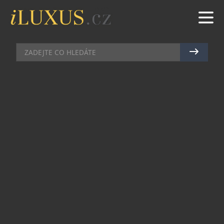
KLENOTY
|
2.8.2023
|
JAN PEŠEK
TIFFANY & CO. PŘEDSTAVUJE
NOVOU KAMPAŇ TIFFANY LOCK
Společnost Tiffany & Co. uvádí novou kampaň,
která představuje rozšíření kolekce Tiffany Lock.
Nová kolekce představuje řadu náhrdelníků,
prstenů, náušnic a náramků v různých barevných
provedeních. Značka oslavuje tuto ikonu
kampaní s ambasadory ROSÉ z BLACKPINK,
Jiminem z BTS, zpěvačkou Nancy Ajram a vítá
herečku Florence Pugh k legendárnímu odkazu
Tiffany s její první kampaní jako nově