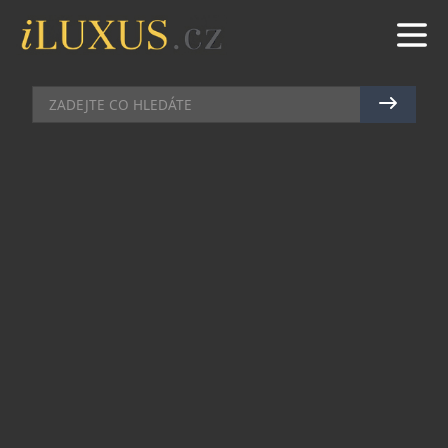
BYDLENÍ
|
4.9.2023
|
MARTIN MACOUREK
OBJEVTE VÝHODY PSÍCH
POLŠTÁŘŮ