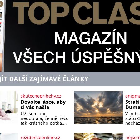
JÍT DALŠÍ ZAJÍMAVÉ ČLÁNKY
skutecnepribehy.cz
enigma
Dovolte lásce, aby
Straš
si vás našla
Dumas
písek
Už jsem ani
V indi
ze kt
nedoufala, že mě něco
státu 
zlo?
tak krásného potká.
nacház
Až v pětapadesáti jsem
které 
zažila lásku na první
temnou
pohled. Poprvé jsem
tomu p
rezidenceonline.cz
nejse