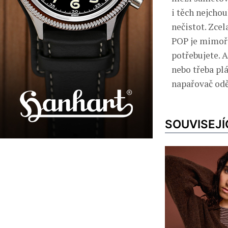
i těch nejchou
nečistot. Zcel
POP je mimořá
potřebujete. 
nebo třeba pl
napařovač odě
SOUVISEJÍ