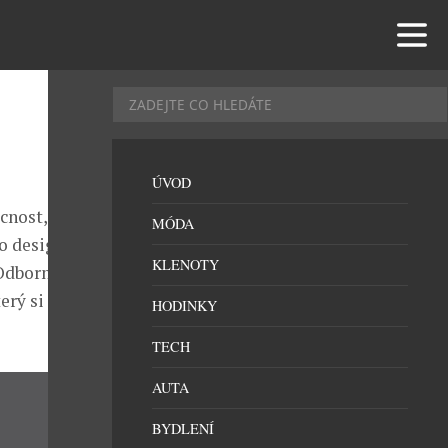
ÚVOD
nost, získala
MÓDA
o designu se
KLENOTY
Odborná
rý si oblíbila
HODINKY
TECH
AUTA
BYDLENÍ