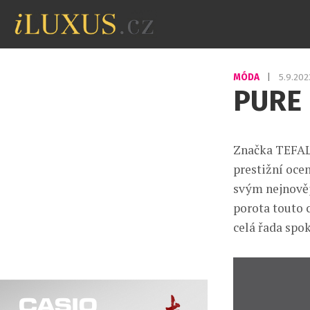
MÓDA
|
5.9.20
PURE
Značka TEFAL,
prestižní oce
svým nejnově
porota touto 
celá řada spo