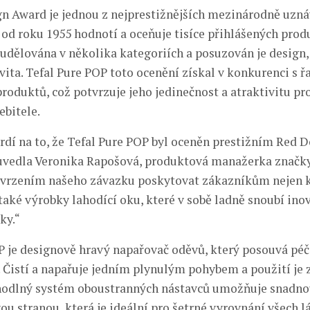
n Award je jednou z nejprestižnějších mezinárodně uzn
á od roku 1955 hodnotí a oceňuje tisíce přihlášených prod
 udělována v několika kategoriích a posuzován je design,
vita. Tefal Pure POP toto ocenění získal v konkurenci s ř
roduktů, což potvrzuje jeho jedinečnost a atraktivitu p
ebitele.
rdí na to, že Tefal Pure POP byl oceněn prestižním Red 
uvedla Veronika Rapošová, produktová manažerka značky 
tvrzením našeho závazku poskytovat zákazníkům nejen k
také výrobky lahodící oku, které v sobě ladně snoubí ino
ky.“
P je designově hravý napařovač oděvů, který posouvá péč
 Čistí a napařuje jedním plynulým pohybem a použití je 
Pohodlný systém oboustranných nástavců umožňuje snadn
u stranou, která je ideální pro šetrné vyrovnání všech l