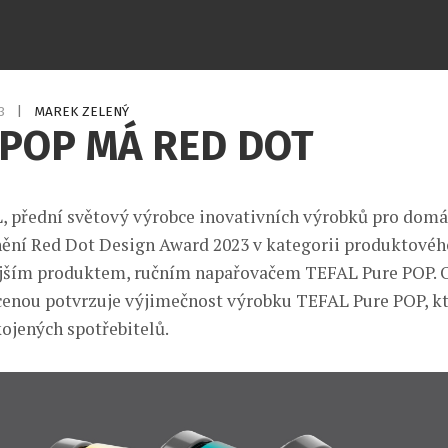
23
|
MAREK ZELENÝ
 POP MÁ RED DOT
 přední světový výrobce inovativních výrobků pro domác
nění Red Dot Design Award 2023 v kategorii produktovéh
jším produktem, ručním napařovačem TEFAL Pure POP. 
cenou potvrzuje výjimečnost výrobku TEFAL Pure POP, kte
kojených spotřebitelů.