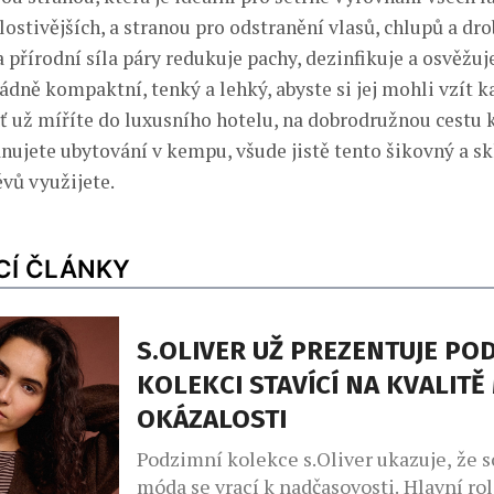
lostivějších, a stranou pro odstranění vlasů, chlupů a dr
a přírodní síla páry redukuje pachy, dezinfikuje a osvěžuje
dně kompaktní, tenký a lehký, abyste si jej mohli vzít 
Ať už míříte do luxusního hotelu, na dobrodružnou cestu
ánujete ubytování v kempu, všude jistě tento šikovný a s
vů využijete.
CÍ ČLÁNKY
S.OLIVER UŽ PREZENTUJE PO
KOLEKCI STAVÍCÍ NA KVALITĚ
OKÁZALOSTI
Podzimní kolekce s.Oliver ukazuje, že 
móda se vrací k nadčasovosti. Hlavní rol