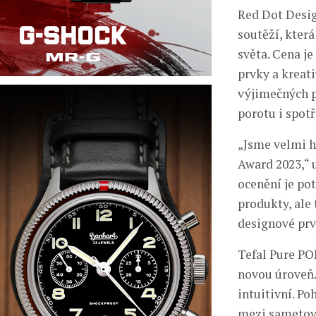
Red Dot Desig
soutěží, kter
světa. Cena je
prvky a kreati
výjimečných p
porotu i spotř
„Jsme velmi h
Award 2023,“ 
ocenění je po
produkty, ale 
designové prv
Tefal Pure PO
novou úroveň.
intuitivní. 
mezi sametovo