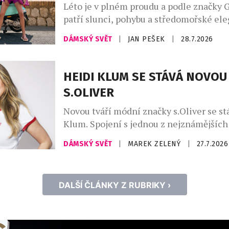
Léto je v plném proudu a podle značky 
patří slunci, pohybu a středomořské ele
Kolekce Club Capri vás přenese na legen
DÁMSKÝ SVĚT
|
JAN PEŠEK
|
28.7.2026
ostrov, s jeho uvolněnou atmosférou a
luxusem, který Capri už po desetiletí s
kolekci najdete stylové modely na tenis,
HEIDI KLUM SE STÁVÁ NOVOU
pilates, fitness, stejně jako luxusní plav
S.OLIVER
resortwear – […]
Novou tváří módní značky s.Oliver se st
Klum. Spojení s jednou z nejznámějších
módního průmyslu upevňuje pozici znač
DÁMSKÝ SVĚT
|
MAREK ZELENÝ
|
27.7.2026
dostupné ležérní módy a přináší svěží en
český trh. V osobě supermodelky, podni
ikony Heidi Klum získává s.Oliver jednu
DALŠÍ ČLÁNKY Z RUBRIKY ›
nejznámějších osobností světové módy. 
snoubí globální charisma […]