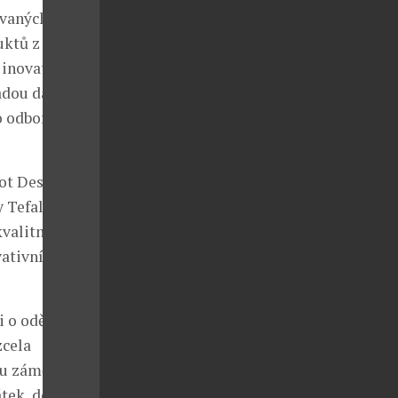
ávaných
uktů z celého
 inovativní
adou dalších
ro odbornou
Dot Design
Tefal. „Toto
valitní
vativní
i o oděvy na
zcela
ou záměnu
átek, dokonce