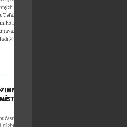
obných
. Tefal Pure
kamkoli
 karavanem
kladný
DZIMNÍ
 MÍSTO
současná
i přebírá