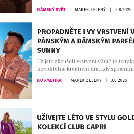
promyšlený kapsulový šatník, v němž d
DÁMSKÝ SVĚT
|
MAREK ZELENÝ
|
4.8.2026
hřejivé odstíny kávy – od mocha mouss
až po espresso a smetanovou. Celek do
indigo denim, jenž propojuje přírodní m
PROPADNĚTE I VY VRSTVENÍ V
městskou elegancí. Charakter kolekce v
PÁNSKÝM A DÁMSKÝM PARFÉ
uvolněné siluety, široké kalhoty, lehce 
SUNNY
Už jste zkoušeli vrstvení vůní? Je to tak
neviditelná kreativní hra, kdy spojení
zdánlivě odlišných vůní vytvoříte vlastn
KOSMETIKA
|
MAREK ZELENÝ
|
3.8.2026
unikátní podpis. Ideální pro vrstvení vů
parfémy The Sunny od Asombroso, zna
módního návrháře Osmanyho Laffity. „V
kombinování vůní je velkým trendem, kt
osobně miluji a inspiroval jsem se jím [
UŽÍVEJTE LÉTO VE STYLU GO
KOLEKCÍ CLUB CAPRI