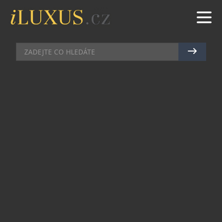
MAZLÍČCI
|
13.9.2023
|
MAREK ZELENÝ
HMYZ JAKO INOVATIVNÍ ZDROJ
BÍLKOVIN VE STRAVĚ ZVÍŘAT?
Češi v průměru každoročně věnují svým domácím
mazlíčkům zhruba 12,6 miliard korun, tedyy
zhruba 481 milionů eur. Ukazují to údaje Českého
statistického úřadu, které byly získány na
objednávku Statistika&My. Tato částka zahrnuje
pořízení zvířat, výdaje na vybavení a stravu.
Celkem dva miliardy korun (76 milionů eur) jsou
rovněž věnovány veterinární péči, psím salónům
a podobným službám. Celkem podle Českého