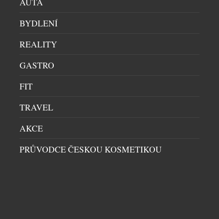
AUTA
Zatímco my si v zimních měsících užíváme teplo
BYDLENÍ
domova, horký čaj a vrstvy oblečení, naši mazlíčci
se s chladným počasím vyrovnávají po svém. Mráz,
REALITY
sníh, led i posypová sůl na chodnících představují
zvýšenou zátěž pro jejich organismus a kladou větší
GASTRO
nároky na každodenní péči. Právě drobné úpravy
běžné rutiny mohou rozhodnout o tom, zda se […]
FIT
TRAVEL
AKCE
PRŮVODCE ČESKOU KOSMETIKOU