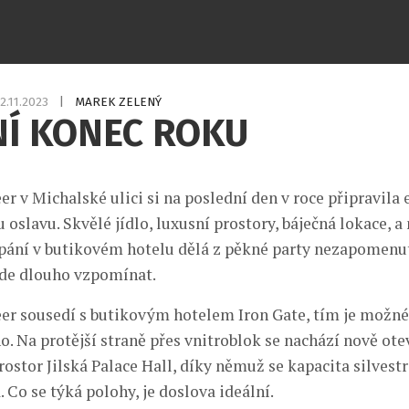
2.11.2023
|
MAREK ZELENÝ
NÍ KONEC ROKU
r v Michalské ulici si na poslední den v roce připravila 
 oslavu. Skvělé jídlo, luxusní prostory, báječná lokace, a
ání v butikovém hotelu dělá z pěkné party nezapomenut
ude dlouho vzpomínat.
er sousedí s butikovým hotelem Iron Gate, tím je možné
o. Na protější straně přes vnitroblok se nachází nově ot
rostor Jilská Palace Hall, díky němuž se kapacita silvest
. Co se týká polohy, je doslova ideální.