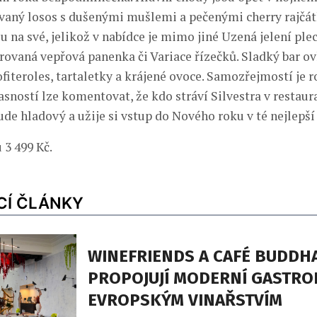
vaný losos s dušenými mušlemi a pečenými cherry rajčát
u na své, jelikož v nabídce je mimo jiné Uzená jelení ple
lírovaná vepřová panenka či Variace řízečků. Sladký bar o
fiteroles, tartaletky a krájené ovoce. Samozřejmostí je 
jasností lze komentovat, že kdo stráví Silvestra v restaur
de hladový a užije si vstup do Nového roku v té nejlepší
 3 499 Kč.
CÍ ČLÁNKY
WINEFRIENDS A CAFÉ BUDDH
PROPOJUJÍ MODERNÍ GASTRO
EVROPSKÝM VINAŘSTVÍM