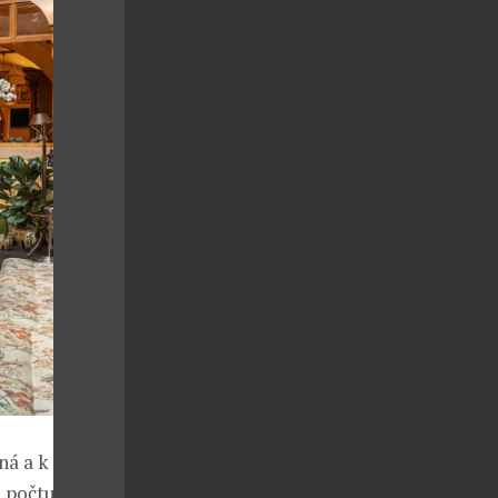
ná a k
 počtu.