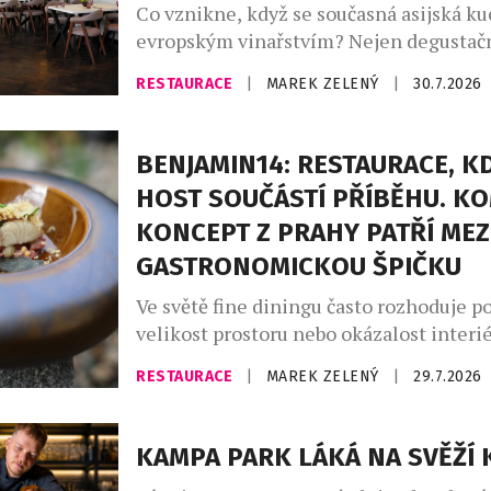
Co vznikne, když se současná asijská ku
evropským vinařstvím? Nejen degustačn
série výjimečných večerů, které zvou ho
RESTAURACE
|
MAREK ZELENÝ
|
30.7.2026
napříč kontinenty, chutěmi i vinařskými
Café Buddha Group ve spolupráci s WI
připravila na podzim 2026 sérii tří tem
BENJAMIN14: RESTAURACE, KD
degustačních večerů. Dva z nich se usku
HOST SOUČÁSTÍ PŘÍBĚHU. K
restauraci PRU58, jeden v […]
KONCEPT Z PRAHY PATŘÍ MEZ
GASTRONOMICKOU ŠPIČKU
Ve světě fine diningu často rozhoduje po
velikost prostoru nebo okázalost interié
Restaurace Benjamin14, která otevřela 
RESTAURACE
|
MAREK ZELENÝ
|
29.7.2026
roce 2018 v pražských Vršovicích, se vy
opačnou cestou. Místo co největší kapac
prostor pro pouhých deset hostů. Místo
KAMPA PARK LÁKÁ NA SVĚŽÍ 
servisu přišel osobní dialog. A místo o