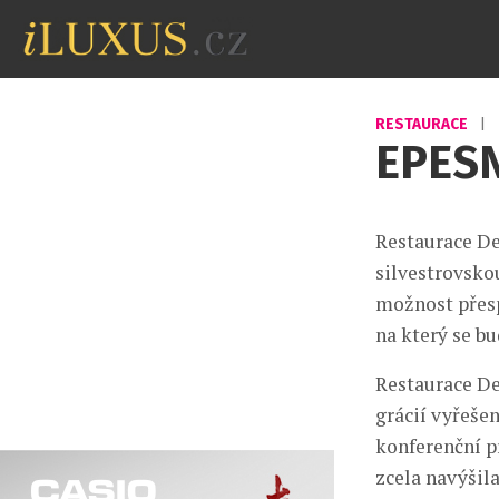
RESTAURACE
|
EPES
Restaurace Dee
silvestrovskou
možnost přesp
na který se b
Restaurace De
grácií vyřešen
konferenční p
zcela navýšila