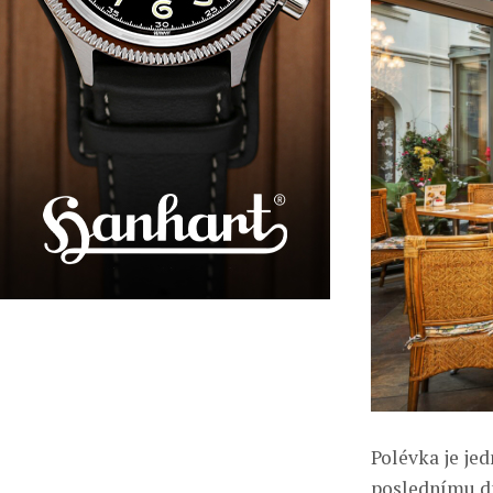
Polévka je jed
poslednímu dn