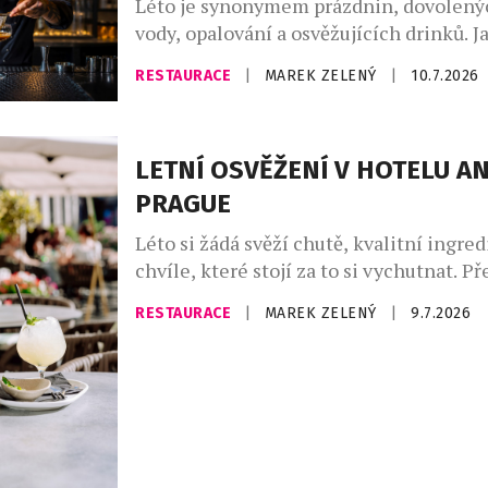
Léto je synonymem prázdnin, dovolený
kuchyní a hostem vznikla restaurace, […
vody, opalování a osvěžujících drinků. Ja
ve městě, když chodíte do práce? Naště
RESTAURACE
|
MAREK ZELENÝ
|
10.7.2026
protéká Vltava. Řeka příjemně ochladí 
centrum, uklidňuje a láká k vyjížďce. Vl
větřík vám čechrá vlasy a město při poh
LETNÍ OSVĚŽENÍ V HOTELU A
vypadá úplně jinak. Úkoly a myšlenky mi
PRAGUE
Léto si žádá svěží chutě, kvalitní ingre
chvíle, které stojí za to si vychutnat. P
je nové letní koktejlové menu hotelu A
RESTAURACE
|
MAREK ZELENÝ
|
9.7.2026
které je nyní dostupné v MEZ baru i res
Barový tým připravil kolekci signature 
sezónních surovin a vlastních sirupů, kt
moderní mixologii s nečekanými komb
chutí. […]