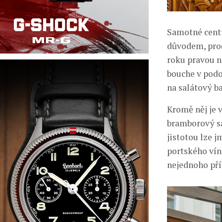
Samotné centr
důvodem, proč
roku pravou n
bouche v podo
na salátový ba
Kromě něj je 
bramborový sal
jistotou lze j
portského vína
nejednoho př