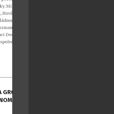
ky. Milovníci
c, Hovězí
vládnou
rozmanitý
aci Deer,
 společnosti.
A GROUP
NOMII S