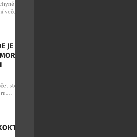
chyně potká s
í večeře, ale
sty na cestu
 regiony.
NEFRIENDS
atických
E JE
teční v
OMORNÍ
I
čet stolů,
ru.
své dveře v
dala přesně
ity vznikl
 formálního
KOKTEJLY
dstupu mezi