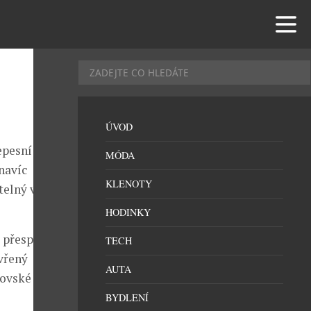
ÚVOD
epesní
MÓDA
 navíc
KLENOTY
elný večírek,
HODINKY
 přespání s
TECH
evřený
AUTA
rovské oslavy
BYDLENÍ