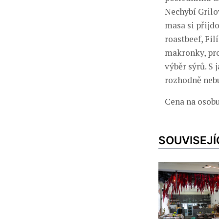
Nechybí Grilo
masa si přijdo
roastbeef, Fi
makronky, pro
výběr sýrů. S 
rozhodně nebu
Cena na osobu
SOUVISEJÍ