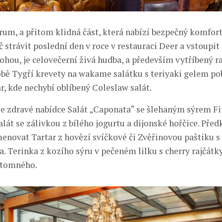
um, a přitom klidná část, která nabízí bezpečný komfor
 strávit poslední den v roce v restauraci Deer a vstoupi
ohou, je celovečerní živá hudba, a především vytříbený r
bě Tygří krevety na wakame salátku s teriyaki gelem po
r, kde nechybí oblíbený Coleslaw salát.
ve zdravé nabídce Salát „Caponata“ se šlehaným sýrem Fi
át se zálivkou z bílého jogurtu a dijonské hořčice. Předk
menovat Tartar z hovězí svíčkové či Zvěřinovou paštiku s 
. Terinka z kozího sýru v pečeném lilku s cherry rajčátky
ítomného.