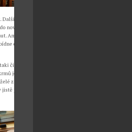
t. Dalším
t do nového
aut. Amuse
bídne chutě
taki či Lehký
rmů je šest. S
želé z
 jistě potěší