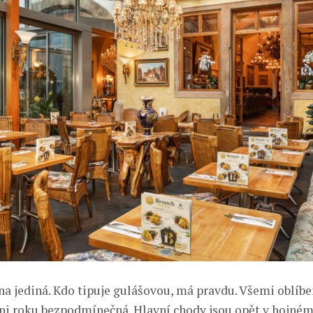
na jediná. Kdo tipuje gulášovou, má pravdu. Všemi oblíbe
i roku bezpodmínečná. Hlavní chody jsou opět v hojném