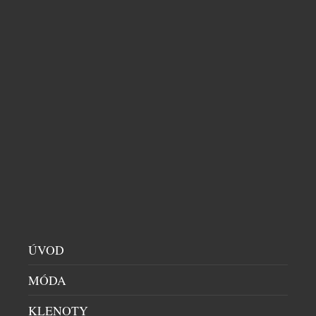
OTEVŘENÁ SLUCHÁTKA
HI-END AUDIO
|
4.8.2026
Společnost CMF dnes představila CMF Clip Pro –
svá první otevřená sluchátka, vytvořená s cílem
nabídnout zážitek z poslechu, který působí stejně
přirozeně, jako zní. CMF Clip Pro jsou navržena pro
lidi v pohybu, kteří žijí rušným městským životem,
absolvují dlouhé pracovní dny a vedou aktivní
životní styl. Spojují ergonomický otevřený design s
pohlcujícím zvukem, […]
ÚVOD
MÓDA
KLENOTY