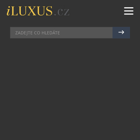
HI-END AUDIO
|
6.11.2023
|
MAREK ZELENÝ
SENNHEISER ACCENTUM
WIRELESS POSOUVÁ ZVUKOVÉ I
TECHNOLOGICKÉ HRANICE
Společnost Sennheiser dnes informovala o
uvedení bezdrátových sluchátek Sennheiser
ACCENTUM Wireless na český trh. Novinka
přináší kvality oceňované řady Momentum
širšímu publiku a nabízí 50h výdrž na jedno nabití,
moderní bezdrátové kodeky a samozřejmě i
špičkový zvukový projev. To vše za příznivou cenu
4 490 Kč.